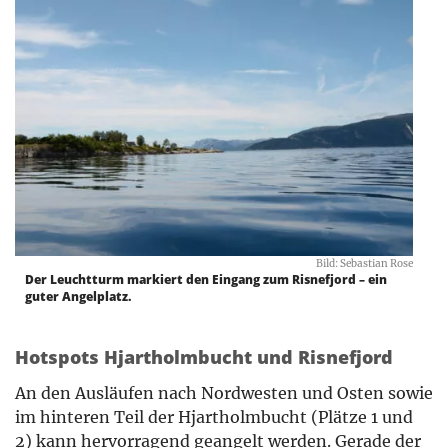
5
E 05° 46.535
Wittling, Plattfisch
N 61° 01.822 /
Steinbeißer, Leng, Dorsch,
6
E 05° 48.990
Kraken
N 61° 05.030 /
Leng, Lumb, Rotbarsch,
7
E 05° 30.244
ufernah Plattfisch, Knurrhahn
N 61° 06.426 /
8
Pollack, Köhler
E 05° 29.798
N 61° 06.775 /
Dorsch, Pollack, Schellfisch,
9
E 05° 25.644
zum Tiefen Leng, Lumb
N 61° 09.290 /
Dorsch, Köhler, Seehecht,
10
E 05° 16.743
Leng, Lumb
Bild: Sebastian Rose
Der Leuchtturm markiert den Eingang zum Risnefjord – ein
guter Angelplatz.
Hotspots Hjartholmbucht und Risnefjord
An den Ausläufen nach Nordwesten und Osten sowie
im hinteren Teil der Hjartholmbucht (Plätze 1 und
2) kann hervorragend geangelt werden. Gerade der