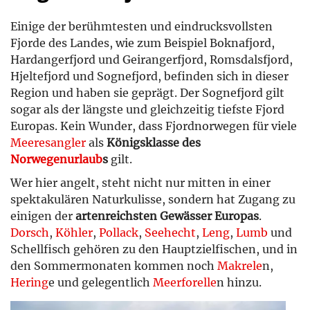
Einige der berühmtesten und eindrucksvollsten
Fjorde des Landes, wie zum Beispiel Boknafjord,
Hardangerfjord und Geirangerfjord, Romsdalsfjord,
Hjeltefjord und Sognefjord, befinden sich in dieser
Region und haben sie geprägt. Der Sognefjord gilt
sogar als der längste und gleichzeitig tiefste Fjord
Europas. Kein Wunder, dass Fjordnorwegen für viele
Meeresangler
als
Königsklasse des
Norwegenurlaub
s
gilt.
Wer hier angelt, steht nicht nur mitten in einer
spektakulären Naturkulisse, sondern hat Zugang zu
einigen der
artenreichsten Gewässer Europas
.
Dorsch
,
Köhler
,
Pollack
,
Seehecht
,
Leng
,
Lumb
und
Schellfisch gehören zu den Hauptzielfischen, und in
den Sommermonaten kommen noch
Makrele
n,
Hering
e und gelegentlich
Meerforelle
n hinzu.