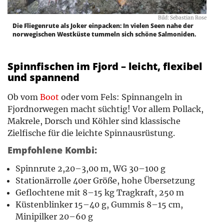
Bild: Sebastian Rose
Die Fliegenrute als Joker einpacken: In vielen Seen nahe der
norwegischen Westküste tummeln sich schöne Salmoniden.
Spinnfischen im Fjord – leicht, flexibel
und spannend
Ob vom
Boot
oder vom Fels: Spinnangeln in
Fjordnorwegen macht süchtig! Vor allem Pollack,
Makrele, Dorsch und Köhler sind klassische
Zielfische für die leichte Spinnausrüstung.
Empfohlene Kombi:
Spinnrute 2,20–3,00 m, WG 30–100 g
Stationärrolle 40er Größe, hohe Übersetzung
Geflochtene mit 8–15 kg Tragkraft, 250 m
Küstenblinker 15–40 g, Gummis 8–15 cm,
Minipilker 20–60 g