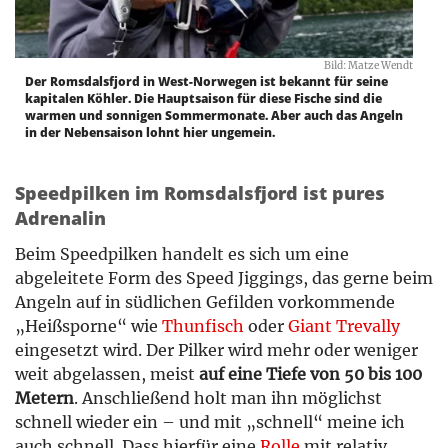
Bild: Matze Wendt
Der Romsdalsfjord in West-Norwegen ist bekannt für seine
kapitalen Köhler. Die Hauptsaison für diese Fische sind die
warmen und sonnigen Sommermonate. Aber auch das Angeln
in der Nebensaison lohnt hier ungemein.
Speedpilken im Romsdalsfjord ist pures
Adrenalin
Beim Speedpilken handelt es sich um eine
abgeleitete Form des Speed Jiggings, das gerne beim
Angeln auf in südlichen Gefilden vorkommende
„Heißsporne“ wie
Thunfisch
oder
Giant Trevally
eingesetzt wird. Der Pilker wird mehr oder weniger
weit abgelassen, meist
auf eine Tiefe von 50 bis 100
Metern
. Anschließend holt man ihn möglichst
schnell wieder ein – und mit „schnell“ meine ich
auch schnell. Dass hierfür eine
Rolle
mit relativ