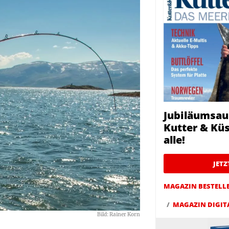
Jubiläumsau
Kutter & Küs
alle!
JET
MAGAZIN BESTELL
MAGAZIN DIGIT
Bild: Rainer Korn