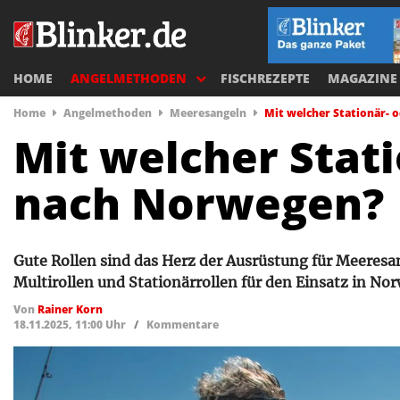
HOME
ANGELMETHODEN
FISCHREZEPTE
MAGAZINE
Home
Angelmethoden
Meeresangeln
Mit welcher Stationär- 
Mit welcher Stati
nach Norwegen?
Gute Rollen sind das Herz der Ausrüstung für Meeresan
Multirollen und Stationärrollen für den Einsatz in No
Von
Rainer Korn
18.11.2025, 11:00 Uhr
/
Kommentare