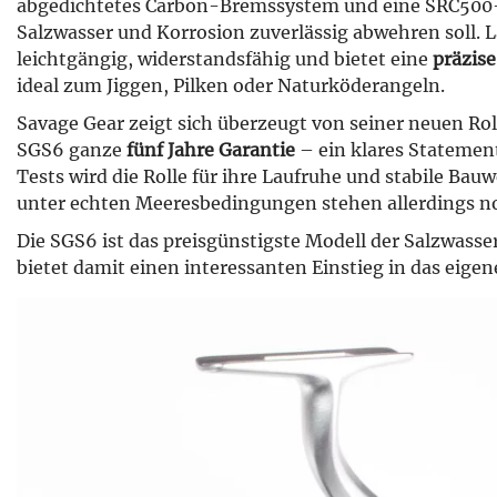
abgedichtetes Carbon-Bremssystem und eine SRC500-
Salzwasser und Korrosion zuverlässig abwehren soll. Lau
leichtgängig, widerstandsfähig und bietet eine
präzis
ideal zum Jiggen, Pilken oder Naturköderangeln.
Savage Gear zeigt sich überzeugt von seiner neuen Ro
SGS6 ganze
fünf Jahre Garantie
– ein klares Statement 
Tests wird die Rolle für ihre Laufruhe und stabile Bau
unter echten Meeresbedingungen stehen allerdings no
Die SGS6 ist das preisgünstigste Modell der Salzwass
bietet damit einen interessanten Einstieg in das eige