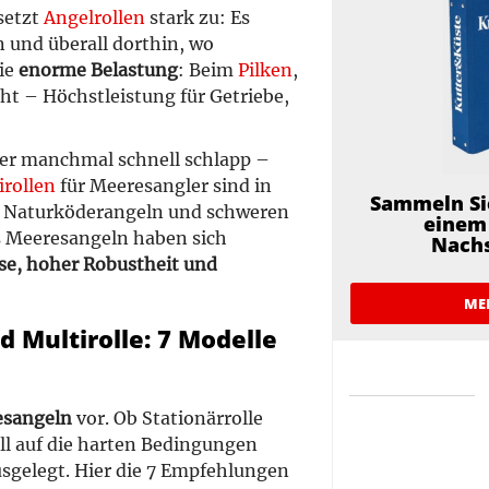
setzt
Angelrollen
stark zu: Es
n und überall dorthin, wo
ie
enorme Belastung
: Beim
Pilken
,
t – Höchstleistung für Getriebe,
ier manchmal schnell schlapp –
irollen
für Meeresangler sind in
Sammeln Si
im Naturköderangeln und schweren
einem 
s Meeresangeln haben sich
Nach
se, hoher Robustheit und
ME
 Multirolle: 7 Modelle
esangeln
vor. Ob Stationärrolle
ell auf die harten Bedingungen
sgelegt. Hier die 7 Empfehlungen