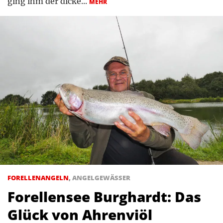
ging ihm der dicke...
MEHR
FORELLENANGELN
,
ANGELGEWÄSSER
Forellensee Burghardt: Das
Glück von Ahrenviöl