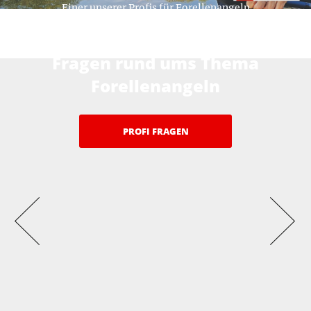
Einer unserer Profis für Forellenangeln
Hier beantworten unsere Profis ihre
Fragen rund ums Thema
Forellenangeln
PROFI FRAGEN