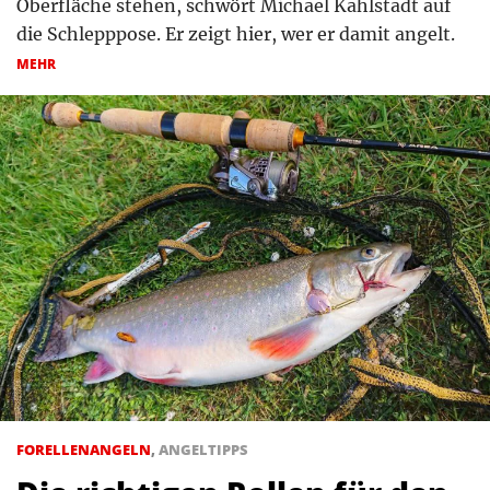
Oberfläche stehen, schwört Michael Kahlstadt auf
die Schlepppose. Er zeigt hier, wer er damit angelt.
MEHR
FORELLENANGELN
,
ANGELTIPPS