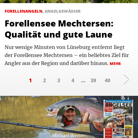
FORELLENANGELN
,
ANGELGEWÄSSER
Forellensee Mechtersen:
Qualität und gute Laune
Nur wenige Minuten von Lüneburg entfernt liegt
der Forellensee Mechtersen – ein beliebtes Ziel für
Angler aus der Region und darüber hinaus.
MEHR
1
2
3
4
…
39
40
Michael Werner