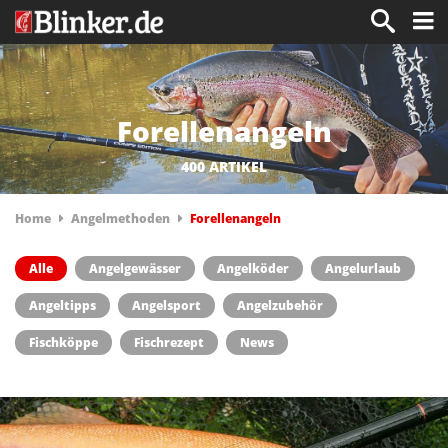
Forellenangeln
400 ARTIKEL
Home
Angelmethoden
Forellenangeln
Alle
Angelgewässer
Angelköder
Angelurlaub
Angeltipps
Angelsport
Angelzubehör
Fischköppe
Fischrezept
News