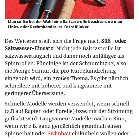
Man sollte bei der Wahl eine Baitcastrolle beachten, ob man
Links- oder Rechtshänder ist. Foto: Blinker
Des Weiteren stellt sich die Frage nach
Süß- oder
Salzwasser-Einsatz:
Nicht jede Baitcastrolle ist
salzwassertauglich und daher noch anfälliger als
Spinnrollen. Für einige ist der Schnureinzug, also
die Menge Schnur, die pro Kurbelumdrehung
eingeholt wird, ein großes Thema. Es gibt nämlich
schnellere mit höherer und langsamere mit
geringerer Übersetzung.
Schnelle Modelle werden verwendet, wenn schnell
(z.B auf Rapfen oder Forelle) bzw. mit der Strömung
gefischt wird. Langsamere Modelle machen Sinn,
wenn wir z.B. ganz gemächlich grundnah einen
Spinnerbait oder
Swimbait
einkurbeln wollen oder