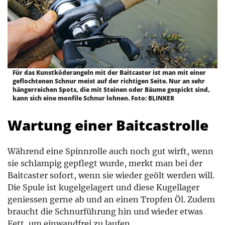
Für das Kunstköderangeln mit der Baitcaster ist man mit einer
geflochtenen Schnur meist auf der richtigen Seite. Nur an sehr
hängerreichen Spots, die mit Steinen oder Bäume gespickt sind,
kann sich eine monfile Schnur lohnen. Foto: BLINKER
Wartung einer Baitcastrolle
Während eine Spinnrolle auch noch gut wirft, wenn
sie schlampig gepflegt wurde, merkt man bei der
Baitcaster sofort, wenn sie wieder geölt werden will.
Die Spule ist kugelgelagert und diese Kugellager
geniessen gerne ab und an einen Tropfen Öl. Zudem
braucht die Schnurführung hin und wieder etwas
Fett, um einwandfrei zu laufen.