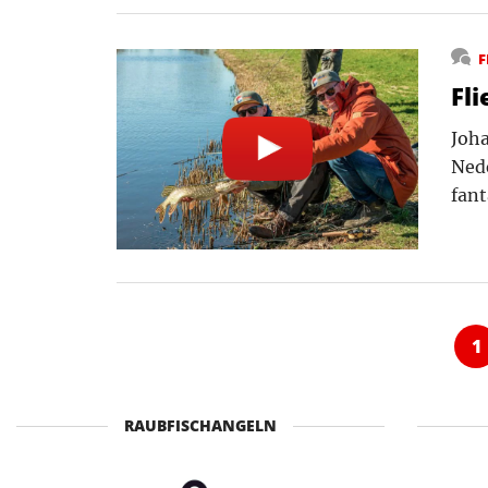
F
Fl
Joha
Nede
fan
1
RAUBFISCHANGELN