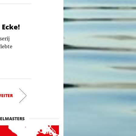
 Ecke!
erij
lebte
EITER
ELMASTERS