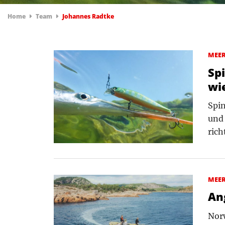
Home
Team
Johannes Radtke
MEE
Sp
wie
Spi
und 
rich
MEE
An
Norw