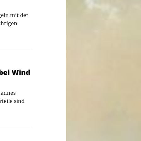
eln mit der
ichtigen
bei Wind
hannes
teile sind