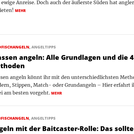
 ewige Anreise. Doch auch der äußerste Süden hat angler
ieten!
MEHR
DFISCHANGELN
,
ANGELTIPPS
assen angeln: Alle Grundlagen und die 
thoden
sen angeln könnt ihr mit den unterschiedlichsten Meth
ern, Stippen, Match- oder Grundangeln – Hier erfahrt ih
ei am besten vorgeht.
MEHR
BFISCHANGELN
,
ANGELTIPPS
eln mit der Baitcaster-Rolle: Das sollt