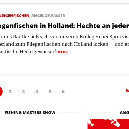
LIEGENFISCHEN
,
ANGELGEWÄSSER
iegenfischen in Holland: Hechte an jeder
nnes Radtke ließ sich von unseren Kollegen bei Sportviss
rland zum Fliegenfischen nach Holland locken – und er
tastische Hechtgewässer!
MEHR
W
2
3
4
5
6
FISHING MASTERS SHOW
ANG