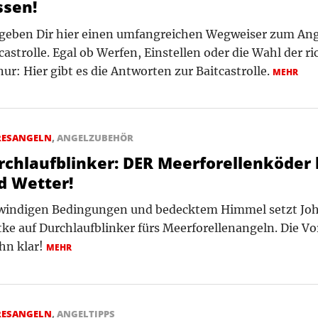
ssen!
 geben Dir hier einen umfangreichen Wegweiser zum Ang
castrolle. Egal ob Werfen, Einstellen oder die Wahl der r
ur: Hier gibt es die Antworten zur Baitcastrolle.
MEHR
RESANGELN
,
ANGELZUBEHÖR
rchlaufblinker: DER Meerforellenköder 
d Wetter!
 windigen Bedingungen und bedecktem Himmel setzt Jo
ke auf Durchlaufblinker fürs Meerforellenangeln. Die Vor
ihn klar!
MEHR
RESANGELN
,
ANGELTIPPS