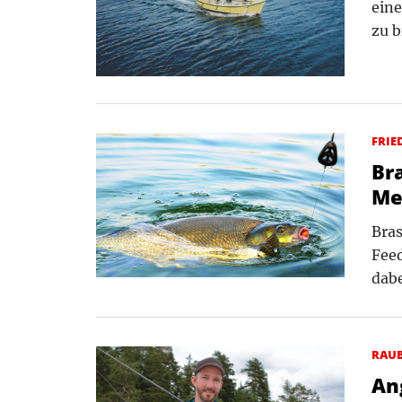
eine
zu b
FRIE
Br
Me
Bras
Feed
dab
RAU
Ang