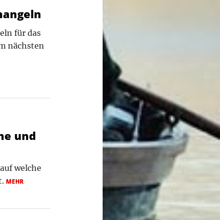
enangeln
eln für das
im nächsten
che und
 auf welche
t.
MEHR