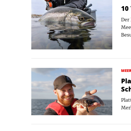
10
Der 
Meer
Besu
MEE
Pl
Sc
Plat
Merk