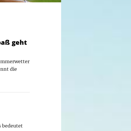
paß geht
Sommerwetter
nnt die
s bedeutet