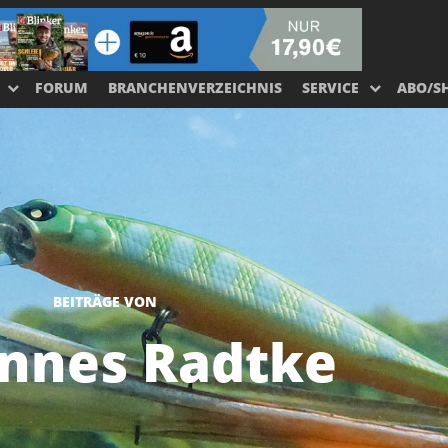
FORUM
BRANCHENVERZEICHNIS
SERVICE
ABO/S
BEITRÄGE VON
nnes Radtke