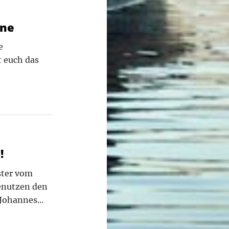
äne
e
t euch das
!
ster vom
enutzen den
ohannes...