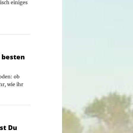
isch einiges
4 besten
oden: ob
r, wie ihr
est Du