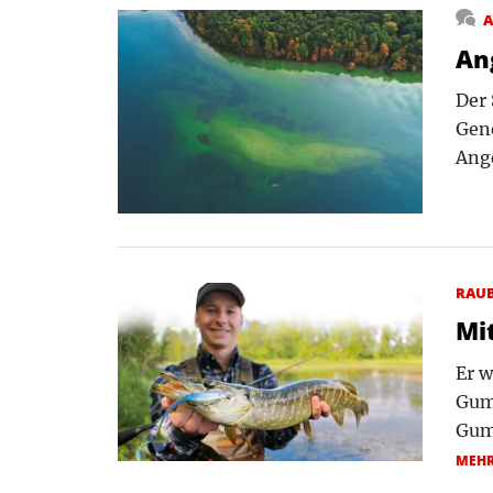
A
An
Der 
Gene
Ang
RAU
Mi
Er w
Gum
Gum
MEH