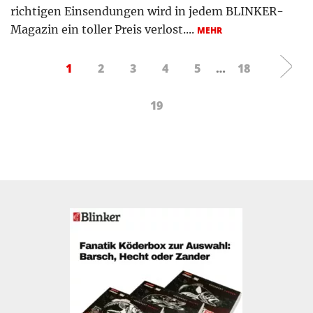
richtigen Einsendungen wird in jedem BLINKER-
Magazin ein toller Preis verlost....
MEHR
1
2
3
4
5
…
18
19