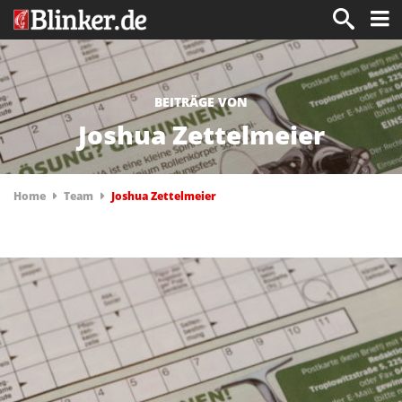
BEITRÄGE VON
Joshua Zettelmeier
Home
Team
Joshua Zettelmeier