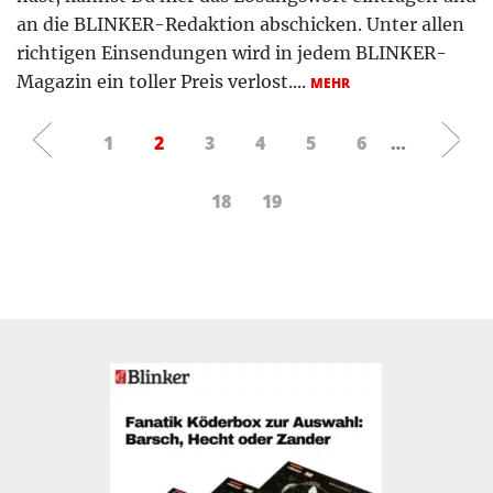
an die BLINKER-Redaktion abschicken. Unter allen
richtigen Einsendungen wird in jedem BLINKER-
Magazin ein toller Preis verlost....
MEHR
1
2
3
4
5
6
…
18
19