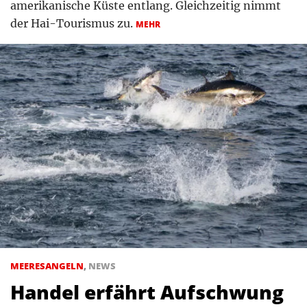
amerikanische Küste entlang. Gleichzeitig nimmt
der Hai-Tourismus zu.
MEHR
MEERESANGELN
,
NEWS
Handel erfährt Aufschwung