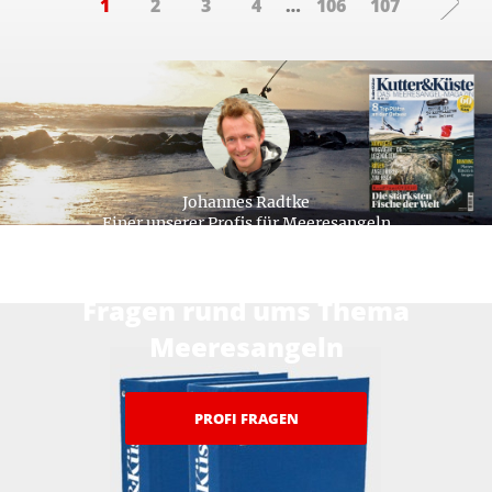
1
2
3
4
…
106
107
Johannes Radtke
Einer unserer Profis für Meeresangeln
Hier beantworten unsere Profis ihre
Fragen rund ums Thema
Meeresangeln
PROFI FRAGEN