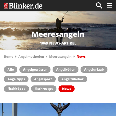
Meeresangeln
1069 NEWS-ARTIKEL
Home
Angelmethoden
Meeresangeln
News
Alle
Angelgewässer
Angelköder
Angelurlaub
Angeltipps
Angelsport
Angelzubehör
Fischköppe
Fischrezept
News