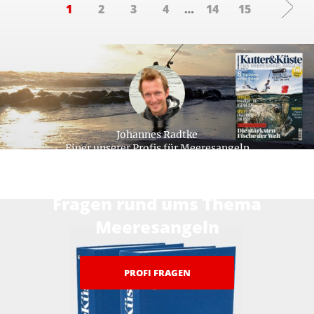
1
2
3
4
…
14
15
Johannes Radtke
Einer unserer Profis für Meeresangeln
Hier beantworten unsere Profis ihre
Fragen rund ums Thema
Meeresangeln
PROFI FRAGEN