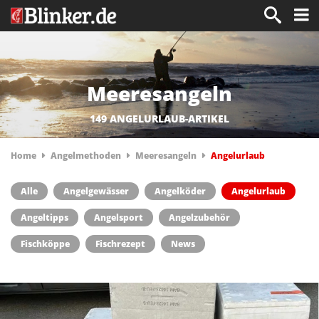
Meeresangeln
149 ANGELURLAUB-ARTIKEL
Home
Angelmethoden
Meeresangeln
Angelurlaub
Alle
Angelgewässer
Angelköder
Angelurlaub
Angeltipps
Angelsport
Angelzubehör
Fischköppe
Fischrezept
News