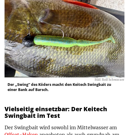
Bild: Rolf Schwarzer
Der „Swing“ des Köders macht den Keitech Swingbait zu
einer Bank auf Barsch.
Vielseitig einsetzbar: Der Keitech
Swingbait im Test
Der Swingbait wird sowohl im Mittelwasser am
Offset-Haken
angeboten als auch grundnah am