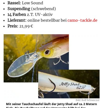
Rassel:
Low Sound
Suspending
(schwebend)
14 Farben
z. T. UV-aktiv
Lieferant:
online bestellbar bei
camo-tackle.de
Preis:
21,99 €
Bild: Rolf Schwarzer
Mit seiner Tauchschaufel läuft der Jetty Shad auf ca. 2 Metern