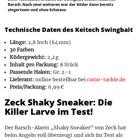
Barsch. Nach zwei weiteren war der Köder dann bereits
eingerissen und ohne Schwanz.
Technische Daten des Keitech Swingbait
Länge:
2,8 Inch (64 mm)
30 Farben
Ködergewicht:
2,2 g
Inhalt pro Packung:
8 Stück
Passende Haken:
Gr. 2–1
Lieferant:
online bestellbar bei
camo-tackle.de
Preis/Packung:
6,99 €
Zeck Shaky Sneaker: Die
Killer Larve im Test!
Der Barsch-Alarm „Shaky Sneaker“ von Zeck hat
beim Angeln voll überzeugt und sich im Test als