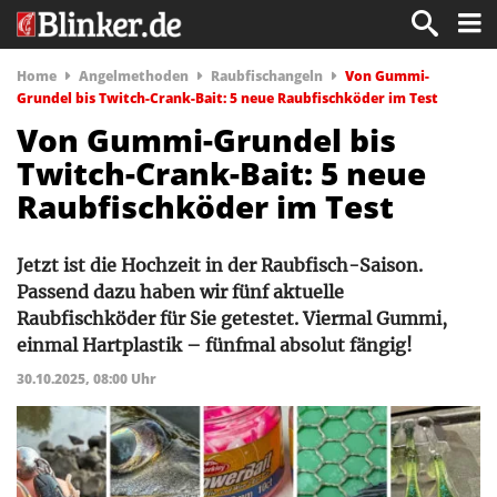
Home
Angelmethoden
Raubfischangeln
Von Gummi-
Grundel bis Twitch-Crank-Bait: 5 neue Raubfischköder im Test
Von Gummi-Grundel bis
Twitch-Crank-Bait: 5 neue
Raubfischköder im Test
Jetzt ist die Hochzeit in der Raubfisch-Saison.
Passend dazu haben wir fünf aktuelle
Raubfischköder für Sie getestet. Viermal Gummi,
einmal Hartplastik – fünfmal absolut fängig!
30.10.2025, 08:00 Uhr