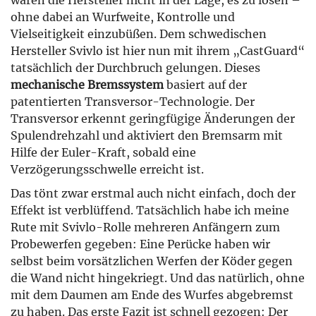
waren die Hersteller nicht in der Lage, es zu lösen –
ohne dabei an Wurfweite, Kontrolle und
Vielseitigkeit einzubüßen. Dem schwedischen
Hersteller Svivlo ist hier nun mit ihrem „CastGuard“
tatsächlich der Durchbruch gelungen. Dieses
mechanische Bremssystem
basiert auf der
patentierten Transversor-Technologie. Der
Transversor erkennt geringfügige Änderungen der
Spulendrehzahl und aktiviert den Bremsarm mit
Hilfe der Euler-Kraft, sobald eine
Verzögerungsschwelle erreicht ist.
Das tönt zwar erstmal auch nicht einfach, doch der
Effekt ist verblüffend. Tatsächlich habe ich meine
Rute mit Svivlo-Rolle mehreren Anfängern zum
Probewerfen gegeben: Eine Perücke haben wir
selbst beim vorsätzlichen Werfen der Köder gegen
die Wand nicht hingekriegt. Und das natürlich, ohne
mit dem Daumen am Ende des Wurfes abgebremst
zu haben. Das erste Fazit ist schnell gezogen: Der