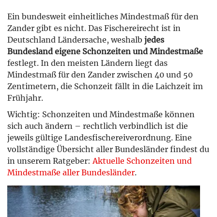
sollte man ebenfalls in Erwägung ziehen, um bei einem Hänger
für weniger Abrieb an Steinen zu sorgen.
Ein bundesweit einheitliches Mindestmaß für den
Zander gibt es nicht. Das Fischereirecht ist in
Deutschland Ländersache, weshalb
jedes
Bundesland eigene Schonzeiten und Mindestmaße
festlegt. In den meisten Ländern liegt das
Mindestmaß für den Zander zwischen 40 und 50
Zentimetern, die Schonzeit fällt in die Laichzeit im
Frühjahr.
Wichtig: Schonzeiten und Mindestmaße können
sich auch ändern – rechtlich verbindlich ist die
jeweils gültige Landesfischereiverordnung. Eine
vollständige Übersicht aller Bundesländer findest du
in unserem Ratgeber:
Aktuelle Schonzeiten und
Mindestmaße aller Bundesländer
.