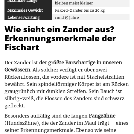
Maximale Länge
bleiben meist kleiner
Maximales Gewicht
Rekord-Zander bis zu 20 kg
Lebenserwartung
rund 15 Jahre
Seen, Flüsse und Kanäle mit trübem
Wie sieht ein Zander aus?
Wasser und festem Grund; bei
Lebensraum
Erkennungsmerkmale der
geringem Salzgehalt auch im
Brackwasser
Fischart
ursprünglich Osteuropa, heute in
Verbreitung
weiten Teilen Europas verbreitet
zunächst Zooplankton, nach wenigen
Der Zander ist
der größte Barschartige in unseren
Nahrung
Monaten Kleinfische (z. B. Ukelei, Stint)
Gewässern
. Als solcher verfügt er über zwei
Geschlechtsreife
nach 3 bis 5 Jahren
Rückenflossen, die vordere ist mit Stachelstrahlen
April
/
Mai
bei 12 bis 15 °C
bewährt. Sein spindelförmiger Körper ist am Rücken
Laichzeit
Wassertemperatur; bis zu 200.000 Eier
graugrünlich mit dunklen Streifen. Sein Bauch ist
pro Fisch
silbrig-weiß, die Flossen des Zanders sind schwarz
Schonzeit &
je nach Bundesland
unterschiedlich
Mindestmaß
gefleckt.
hochwertiger Speisefisch mit festem,
Speisewert
Besonders auffällig sind die langen
Fangzähne
grätenarmem Fleisch
(Hundszähne), die der Zander im Maul trägt – eines
seiner Erkennungsmerkmale. Ebenso wie seine