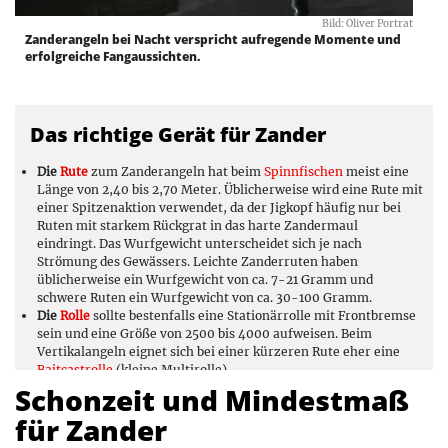
Bild: Oliver Portrat
Zanderangeln bei Nacht verspricht aufregende Momente und
erfolgreiche Fangaussichten.
Das richtige Gerät für Zander
Die
Rute
zum Zanderangeln hat beim
Spinnfischen
meist eine
Länge von 2,40 bis 2,70 Meter. Üblicherweise wird eine Rute mit
einer Spitzenaktion verwendet, da der Jigkopf häufig nur bei
Ruten mit starkem Rückgrat in das harte Zandermaul
eindringt. Das Wurfgewicht unterscheidet sich je nach
Strömung des Gewässers. Leichte Zanderruten haben
üblicherweise ein Wurfgewicht von ca. 7-21 Gramm und
schwere Ruten ein Wurfgewicht von ca. 30-100 Gramm.
Die
Rolle
sollte bestenfalls eine Stationärrolle mit Frontbremse
sein und eine Größe von 2500 bis 4000 aufweisen. Beim
Vertikalangeln eignet sich bei einer kürzeren Rute eher eine
Baitcastrolle
(kleine Multirolle).
Als Hauptschnur
ist zum Spinnfischen eine geflochtene Schnur
Schonzeit und Mindestmaß
in einer Leuchtfarbe mit einem Durchmesser zwischen 0,12 bis
für Zander
0,16 empfehlenswert (Tragkraft von ca. 9 Kilo). Eine
Schlagschnur aus
Fluorocarbon
mit einer länge von 1-2 Metern