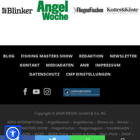
BLOG
FISHING MASTERS SHOW
REDAKTION
NEWSLETTER
KONTAKT
MEDIADATEN
ANB
IMPRESSUM
DATENSCHUTZ
CMP EINSTELLUNGEN
Copyright © JAHR MEDIA GmbH & Co. KG
AERO INTERNATIONAL
AngelMasters
AngelWoche
Blinker.de
Blinker
FISHING MASTERS SHOW
FliegenFischen
fliegermagazin
fotoMAGAZIN
GOLF MAGAZIN
JÄGER
JÄGER Prime
Kutter & Küste
Mein Pferd
SHOP
St.GEORG
TAUCHEN
tennis MAGAZIN
FOTOwirtschaft
outdoor.markt