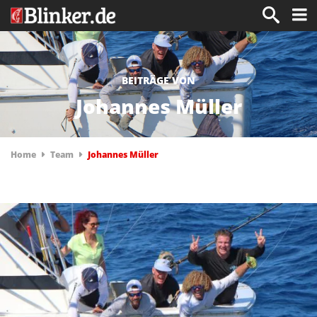
BEITRÄGE VON
Johannes Müller
Home
Team
Johannes Müller