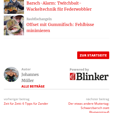
Barsch-Alarm: Twitchbait-
Wackeltechnik für Federwobbler
Raubfischangeln
Offset mit Gummifisch: Fehlbisse
minimieren
ZUR STARTSEITE
Autor
Powered by
Johannes
Müller
ALLE BEITRÄGE
vorheriger beitrag
nächster beitrag
Zeit für Zetti: 6 Tipps für Zander
Der etwas andere Muttertag:
Schwarzbarsch statt
Blumenstrauß