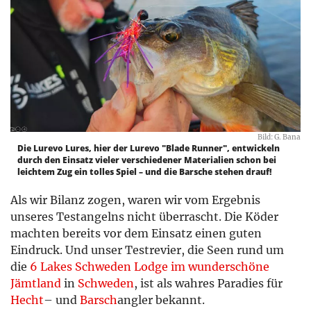
Bild: G. Bana
Die Lurevo Lures, hier der Lurevo "Blade Runner", entwickeln
durch den Einsatz vieler verschiedener Materialien schon bei
leichtem Zug ein tolles Spiel – und die Barsche stehen drauf!
Als wir Bilanz zogen, waren wir vom Ergebnis
unseres Testangelns nicht überrascht. Die Köder
machten bereits vor dem Einsatz einen guten
Eindruck. Und unser Testrevier, die Seen rund um
die
6 Lakes Schweden Lodge im wunderschöne
Jämtland
in
Schweden
, ist als wahres Paradies für
Hecht
– und
Barsch
angler bekannt.