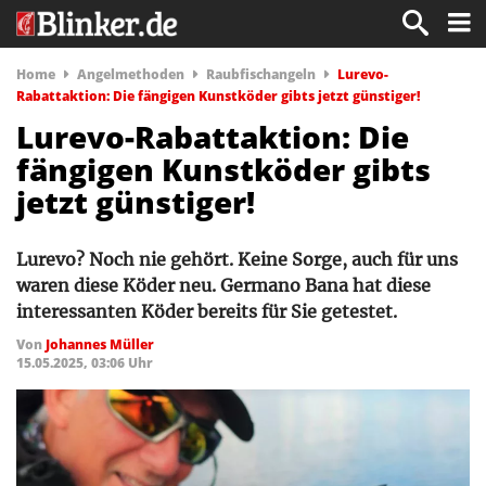
Home
Angelmethoden
Raubfischangeln
Lurevo-
Rabattaktion: Die fängigen Kunstköder gibts jetzt günstiger!
Lurevo-Rabattaktion: Die
fängigen Kunstköder gibts
jetzt günstiger!
Lurevo? Noch nie gehört. Keine Sorge, auch für uns
waren diese Köder neu. Germano Bana hat diese
interessanten Köder bereits für Sie getestet.
Von
Johannes Müller
15.05.2025, 03:06 Uhr