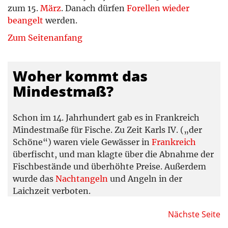
Nerfling
30 cm
01.03. – 30.04.
zum 15.
März
. Danach dürfen
Forellen wieder
Nordseeschnäpel
–
ganzjährig
beangelt
werden.
Quappe (Rutte, Trüsche)
40 cm
–
Zum Seitenanfang
Rapfen (Schied)
40 cm
01.03.-30.04.
Regenbogenforelle
26 cm
15.12.-15.03.
Renke (Felchen)
30 cm
ganzjährig
Woher kommt das
Rotauge
–
–
Mindestmaß?
Rotfeder
–
–
Schlammpeitzger
–
ganzjährig
Schon im 14. Jahrhundert gab es in Frankreich
Schleie
26 cm
01.05. – 30.06.
Mindestmaße für Fische. Zu Zeit Karls IV. („der
Schmerle
–
–
Schöne“) waren viele Gewässer in
Frankreich
Schneider
–
ganzjährig
überfischt, und man klagte über die Abnahme der
Seeforelle
60 cm
01.10.-15.03.
Fischbestände und überhöhte Preise. Außerdem
Seesaibling
30 cm
01.10.-31.12.
wurde das
Nachtangeln
und Angeln in der
Steinbeißer
–
ganzjährig
Laichzeit verboten.
Stör
–
ganzjährig
Wels
–
–
1328 wurden Mindestgrößen für Fische fest
Nächste Seite
Zährte
–
–
gesetzt. Nicht nach Länge – sondern nach Preis.
Zander
50 cm
15.02. – 30.04.