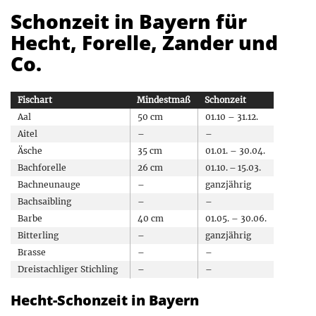
Schonzeit in Bayern für
Hecht, Forelle, Zander und
Co.
Fischart
Mindestmaß
Schonzeit
Aal
50 cm
01.10 – 31.12.
Aitel
–
–
Äsche
35 cm
01.01. – 30.04.
Bachforelle
26 cm
01.10. – 15.03.
Bachneunauge
–
ganzjährig
Bachsaibling
–
–
Barbe
40 cm
01.05. – 30.06.
Bitterling
–
ganzjährig
Brasse
–
–
Dreistachliger Stichling
–
–
Elritze
–
01.05. – 30.06.
Hecht-Schonzeit in Bayern
Flussbarsch
–
–