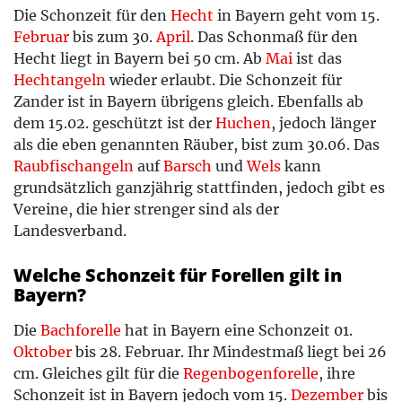
Frauennerfling
30 cm
01.01. – 31.12.
Die Schonzeit für den
Hecht
in Bayern geht vom 15.
Giebel
–
–
Februar
bis zum 30.
April
. Das Schonmaß für den
Gründling
–
–
Hecht liegt in Bayern bei 50 cm. Ab
Mai
ist das
Güster
–
–
Hechtangeln
wieder erlaubt. Die Schonzeit für
Hasel
–
01.03. – 30.04.
Zander ist in Bayern übrigens gleich. Ebenfalls ab
Hecht
50 cm
15.02. – 30.04.
dem 15.02. geschützt ist der
Huchen
, jedoch länger
Huchen
90 cm
15.02. – 30.06.
als die eben genannten Räuber, bist zum 30.06. Das
Karausche
–
ganzjährig
Raubfischangeln
auf
Barsch
und
Wels
kann
Karpfen
35 cm
–
grundsätzlich ganzjährig stattfinden, jedoch gibt es
Kaulbarsch
–
–
Vereine, die hier strenger sind als der
Lachs
–
ganzjährig
Landesverband.
Laube
–
–
Maifisch
–
ganzjährig
Welche Schonzeit für Forellen gilt in
Mairenke
–
01.05. – 30.06.
Bayern?
Meerforelle
–
ganzjährig
Meerneunauge
–
ganzjährig
Die
Bachforelle
hat in Bayern eine Schonzeit 01.
Moderlieschen
–
–
Oktober
bis 28. Februar. Ihr Mindestmaß liegt bei 26
Mühlkoppe
–
01.02. – 30.04
cm. Gleiches gilt für die
Regenbogenforelle
, ihre
Nase
30 cm
01.03. – 30.04.
Schonzeit ist in Bayern jedoch vom 15.
Dezember
bis