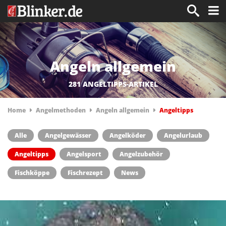
Angeln allgemein
281 ANGELTIPPS-ARTIKEL
Home
Angelmethoden
Angeln allgemein
Angeltipps
Alle
Angelgewässer
Angelköder
Angelurlaub
Angeltipps
Angelsport
Angelzubehör
Fischköppe
Fischrezept
News