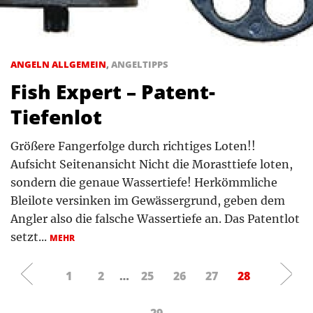
ANGELN ALLGEMEIN
,
ANGELTIPPS
Fish Expert – Patent-
Tiefenlot
Größere Fangerfolge durch richtiges Loten!!
Aufsicht Seitenansicht Nicht die Morasttiefe loten,
sondern die genaue Wassertiefe! Herkömmliche
Bleilote versinken im Gewässergrund, geben dem
Angler also die falsche Wassertiefe an. Das Patentlot
setzt...
MEHR
1
2
…
25
26
27
28