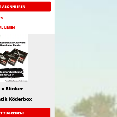
ZT ABONNIEREN
EN
AL LESEN
 x Blinker
atik Köderbox
ZT ZUGREIFEN!