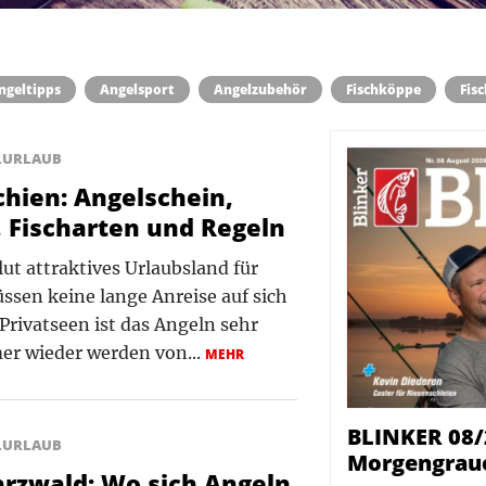
ngeltipps
Angelsport
Angelzubehör
Fischköppe
Fis
LURLAUB
chien: Angelschein,
 Fischarten und Regeln
lut attraktives Urlaubsland für
ssen keine lange Anreise auf sich
Privatseen ist das Angeln sehr
er wieder werden von...
MEHR
BLINKER 08/
LURLAUB
Morgengrau
rzwald: Wo sich Angeln