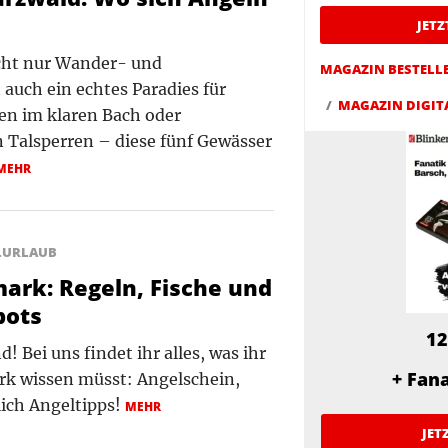
JET
cht nur Wander- und
MAGAZIN BESTELL
auch ein echtes Paradies für
MAGAZIN DIGIT
hen im klaren Bach oder
 Talsperren – diese fünf Gewässer
MEHR
LURLAUB
ark: Regeln, Fische und
pots
12
 Bei uns findet ihr alles, was ihr
+ Fan
k wissen müsst: Angelschein,
ich Angeltipps!
MEHR
JET