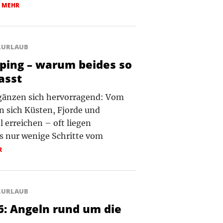
.
MEHR
LURLAUB
ping – warum beides so
asst
änzen sich hervorragend: Vom
n sich Küsten, Fjorde und
l erreichen – oft liegen
s nur wenige Schritte vom
R
LURLAUB
6: Angeln rund um die