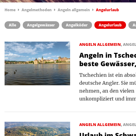
Home
Angelmethoden
Angeln allgemein
Angelurlaub
Alle
Angelgewässer
Angelköder
Angelurlaub
A
ANGELN ALLGEMEIN
,
ANGE
Angeln in Tsche
beste Gewässer,
Tschechien ist ein abso
deutsche Angler. Sie mü
nehmen, an den vielen 
unkompliziert und imm
ANGELN ALLGEMEIN
,
ANGE
Urlaub im Schwa