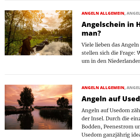
ANGELN ALLGEMEIN
,
ANGE
Angelschein in 
man?
Viele lieben das Angeln
stellen sich die Frage
um in den Niederlande
ANGELN ALLGEMEIN
,
ANGE
Angeln auf Use
Angeln auf Usedom zähl
der Insel. Durch die ei
Bodden, Peenestrom un
Usedom ganzjährig idea