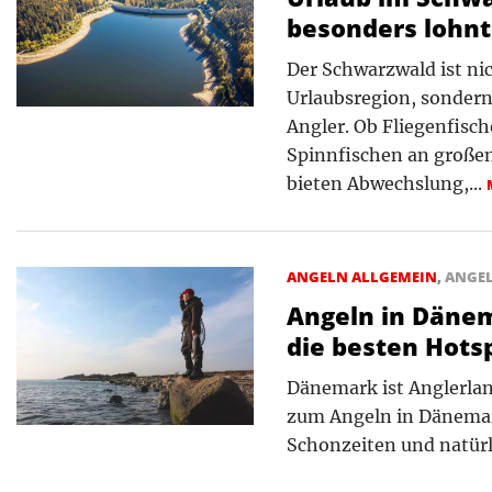
besonders lohnt
Der Schwarzwald ist ni
Urlaubsregion, sondern 
Angler. Ob Fliegenfisc
Spinnfischen an großen
bieten Abwechslung,...
ANGELN ALLGEMEIN
,
ANGE
Angeln in Dänem
die besten Hots
Dänemark ist Anglerland!
zum Angeln in Dänemar
Schonzeiten und natürl