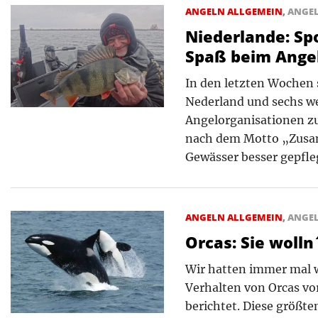
ANGELN ALLGEMEIN
,
ANGE
Niederlande: Sp
Spaß beim Ange
In den letzten Wochen s
Nederland und sechs we
Angelorganisationen z
nach dem Motto „Zusam
Gewässer besser gepfle
ANGELN ALLGEMEIN
,
ANGE
Orcas: Sie wolln
Wir hatten immer mal 
Verhalten von Orcas vo
berichtet. Diese größt