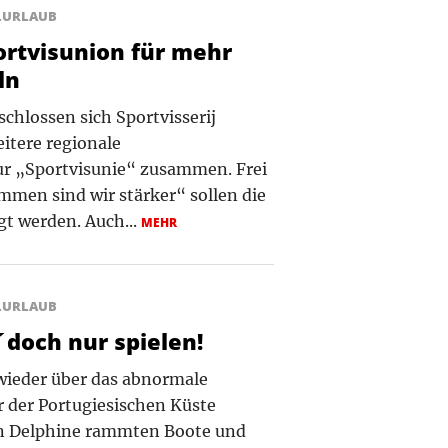
LURLAUB
ortvisunion für mehr
ln
chlossen sich Sportvisserij
itere regionale
ur „Sportvisunie“ zusammen. Frei
men sind wir stärker“ sollen die
gt werden. Auch...
MEHR
LURLAUB
´doch nur spielen!
wieder über das abnormale
r der Portugiesischen Küste
en Delphine rammten Boote und