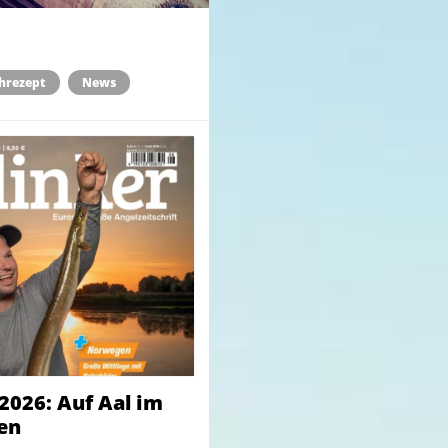
chrezept
News
2026: Auf Aal im
en