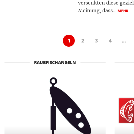
versenkten diese geziel
Meinung, dass...
MEHR
1
2
3
4
…
RAUBFISCHANGELN