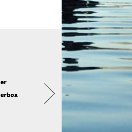
ker
derbox