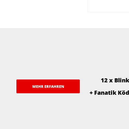
12 x Blin
MEHR ERFAHREN
+ Fanatik Kö