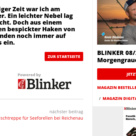
ger Zeit war ich am
. Ein leichter Nebel lag
icht. Doch aus einem
en bespickter Haken von
tunden noch immer auf
 ein.
BLINKER 08/
ZUR STARTSEITE
Morgengrau
JET
Powered by
MAGAZIN BESTELL
MAGAZIN DIGIT
nächster beitrag
ischtreppe für Seeforellen bei Reichenau