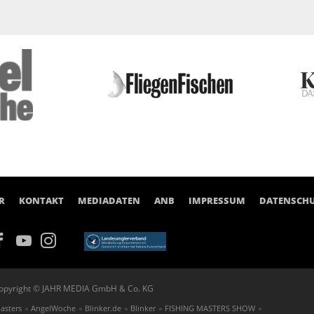
R
KONTAKT
MEDIADATEN
ANB
IMPRESSUM
DATENSCH
opyright © JAHR MEDIA GmbH & Co. KG
asters
AngelWoche
Blinker.de
Blinker
FISHING MASTERS SHOW