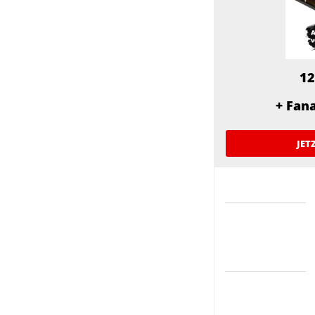
12
+ Fan
JET