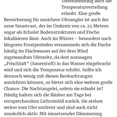
neue Smartcast, der im Umkreis von ca. 25 Metern
sogar als Echolot Bodenstrukturen und Fische
lokalisieren lässt. Auch im Winter – besonders nach
längeren Frostperioden versammeln sich die Fische
häufig im Flachwasser auf der dem Wind
zugewandten Uferseite, da dort sozusagen
„Frischluft“ (Sauerstoff) in das Wasser eingebracht
wird und sich die Temperatur erhöht. Sollte ich
dennoch wenig mit diesen Beobachtungen
ausrichten können, so bietet sich eine weitere große
Chance: Die Nachtangelei, sofern sie erlaubt ist!
Häufig halten sich die Räuber am Tage bei
entsprechendem Lichteinfall zurück. Sie stehen
weiter vom Ufer entfernt und sind auch nicht
sonderlich aktiv. Mit einsetzender Dämmerung
zieht es sie aber magisch ans Ufer – bis in die
flachsten Buchten hinein! Dort, wo wir Kleinfische
im Flachwasser finden, wird der Räuber auch nicht
weit sein. Es ist immer wieder erstaunlich, wie