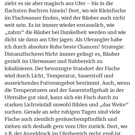
„zahm“ die Räuber bei Dunkelheit werden und wie
dicht sie dann am Ufer jagen. Als Uferangler habe
ich durch absolute Ruhe beste Chancen! Strategie:
Distanzfischerei Nicht immer gelingt es, Räuber
gezielt im Uferwasser und Nahbereich zu
lokalisieren. Der bevorzugte Standort der Fische
wird durch Licht, Temperatur, Sauerstoff und
ausreichendes Futterangebot bestimmt. Auch, wenn
die Temperaturen und der Sauerstoffgehalt in der
Ufernähe gut sind, kann sich ein Fisch durch zu
starken Lichteinfall unwohl fühlen und „das Weite“
suchen. Gerade an sehr ruhigen Tagen sind viele
Fische auch ziemlich geräuschempfindlich und
ziehen sich deshalb gern vom Ufer zurück. Dort, wo
z.B. der Angeldruck im Uferbereich recht groß ist,
zieht so mancher Fisch aus „Selbstschutz“ in
ruhigere, vom Ufer abgelegene Bereiche, natürlich
dem Futter hinterher… Ein sicherer Indikator für die
Lokalisierung von Kleinfischen und Räubern sind