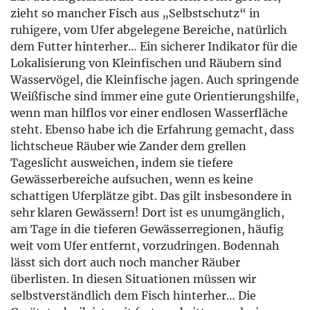
Wasservögel, die Kleinfische jagen. Auch springende
Weißfische sind immer eine gute Orientierungshilfe,
wenn man hilflos vor einer endlosen Wasserfläche
steht. Ebenso habe ich die Erfahrung gemacht, dass
lichtscheue Räuber wie Zander dem grellen
Tageslicht ausweichen, indem sie tiefere
Gewässerbereiche aufsuchen, wenn es keine
schattigen Uferplätze gibt. Das gilt insbesondere in
sehr klaren Gewässern! Dort ist es unumgänglich,
am Tage in die tieferen Gewässerregionen, häufig
weit vom Ufer entfernt, vorzudringen. Bodennah
lässt sich dort auch noch mancher Räuber
überlisten. In diesen Situationen müssen wir
selbstverständlich dem Fisch hinterher… Die
Gerätetechnik ist weit fortgeschritten und wir
können uns auch auf eine Weitwurfsituation
einstellen. Es versteht sich von selbst, dass man
neben optimalem Gerät auch besonders Köder und