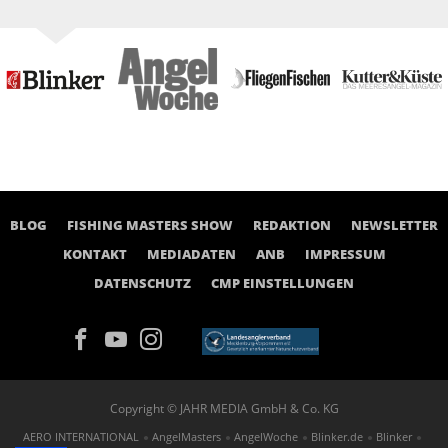
BLOG
FISHING MASTERS SHOW
REDAKTION
NEWSLETTER
KONTAKT
MEDIADATEN
ANB
IMPRESSUM
DATENSCHUTZ
CMP EINSTELLUNGEN
Copyright © JAHR MEDIA GmbH & Co. KG
AERO INTERNATIONAL
AngelMasters
AngelWoche
Blinker.de
Blinker