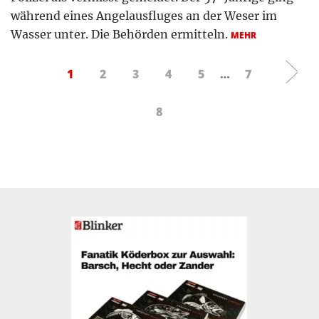
während eines Angelausfluges an der Weser im
Wasser unter. Die Behörden ermitteln.
MEHR
1
2
3
4
5
…
7
8