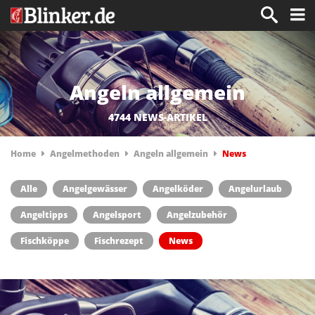
Angeln allgemein
4744 NEWS-ARTIKEL
Home
Angelmethoden
Angeln allgemein
News
Alle
Angelgewässer
Angelköder
Angelurlaub
Angeltipps
Angelsport
Angelzubehör
Fischköppe
Fischrezept
News