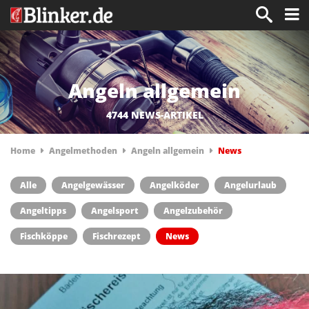
Angeln allgemein
4744 NEWS-ARTIKEL
Home
Angelmethoden
Angeln allgemein
News
Alle
Angelgewässer
Angelköder
Angelurlaub
Angeltipps
Angelsport
Angelzubehör
Fischköppe
Fischrezept
News