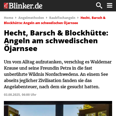
Home
Angelmethoden
Raubfischangeln
Hecht, Barsch &
Blockhütte: Angeln am schwedischen Öjarnsee
Hecht, Barsch & Blockhütte:
Angeln am schwedischen
Öjarnsee
Um vom Alltag aufzutanken, verschlug es Waldemar
Krause und seine Freundin Petra in die fast
unberührte Wildnis Nordschwedens. An einem See
abseits jeglicher Zivilisation fanden sie das
Angelabenteuer, nach dem sie gesucht hatten.
03.08.2025, 06:00 Uhr