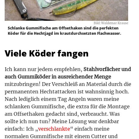
Bild: Waldemar Krause
Schlanke Gummifische am Offsethaken sind die perfekten
Köder für die Hechtjagd im krautdurchsetzten Flachwasser.
Viele Köder fangen
Ich kann nur jedem empfehlen,
Stahlvorfächer und
auch Gummiköder in ausreichender Menge
mitzubringen! Der Verschleiß an Material durch die
permanenten Hechtattacken ist wahnsinnig hoch.
Nach lediglich einem Tag Angeln waren meine
schlanken Gummifische, die extra für die Montage
am Offsethaken gedacht sind, verbraucht. Was
sollte ich nun tun? Meine Lösung war denkbar
einfach: Ich „
verschlankte
“ einfach meine
normalen Gummifische mit einem Cutter und