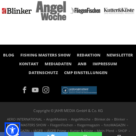
BLOG
FISHING MASTERS SHOW
REDAKTION
NEWSLETTER
KONTAKT
MEDIADATEN
ANB
IMPRESSUM
DATENSCHUTZ
CMP EINSTELLUNGEN
Copyright © JAHR MEDIA GmbH & Co. KG
AERO INTERNATIONAL
AngelMasters
AngelWoche
Blinker.de
Blinker
FISHING MASTERS SHOW
FliegenFischen
fliegermagazin
fotoMAGAZIN
GOLF MAGAZIN
JÄGER
JÄGER Prime
Kutter & Küste
Mein Pferd
SHOP