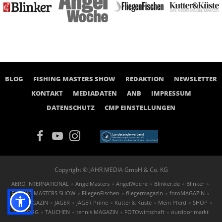
BLOG
FISHING MASTERS SHOW
REDAKTION
NEWSLETTER
KONTAKT
MEDIADATEN
ANB
IMPRESSUM
DATENSCHUTZ
CMP EINSTELLUNGEN
Copyright © JAHR MEDIA GmbH & Co. KG
AERO INTERNATIONAL
AngelMasters
AngelWoche
Blinker.de
Blinker
FISHING MASTERS SHOW
FliegenFischen
fliegermagazin
fotoMAGAZIN
GOLF MAGAZIN
JÄGER
JÄGER Prime
Kutter & Küste
Mein Pferd
SHOP
St.GEORG
TAUCHEN
tennis MAGAZIN
FOTOwirtschaft
outdoor.markt