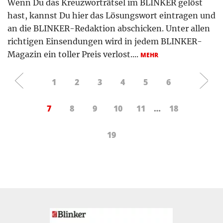
Wenn Du das Kreuzworträtsel im BLINKER gelöst
hast, kannst Du hier das Lösungswort eintragen und
an die BLINKER-Redaktion abschicken. Unter allen
richtigen Einsendungen wird in jedem BLINKER-
Magazin ein toller Preis verlost....
MEHR
1
2
3
4
5
6
7
8
9
10
11
…
18
19