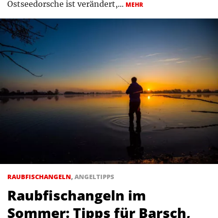
Ostseedorsche ist verändert,...
MEHR
RAUBFISCHANGELN
,
ANGELTIPPS
Raubfischangeln im
Sommer: Tipps für Barsch,