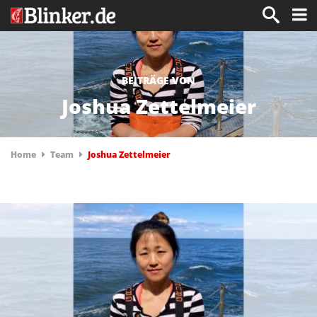
BEITRÄGE VON
Joshua Zettelmeier
Home
Team
Joshua Zettelmeier