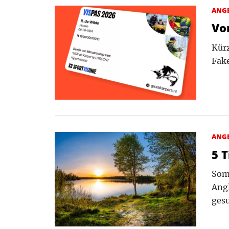
ANG
Vo
Kürz
Fake
ANG
5 
Somm
Angl
ges