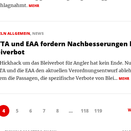
chlagnahmt.
MEHR
ELN ALLGEMEIN
,
NEWS
TTA und EAA fordern Nachbesserungen 
eiverbot
Hickhack um das Bleiverbot für Angler hat kein Ende. Nu
A und die EAA den aktuellen Verordnungsentwurf ableh
em die Passagen, die spezifische Verbote von Blei...
MEHR
W
4
5
6
7
8
…
118
119