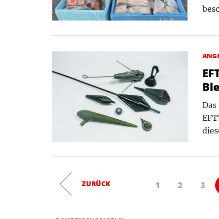
bes
ANG
EF
Bl
Das 
EFTT
dies
ZURÜCK
1
2
3