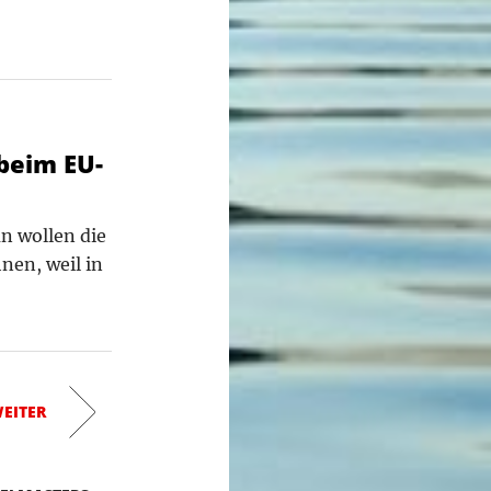
beim EU-
n wollen die
nen, weil in
EITER