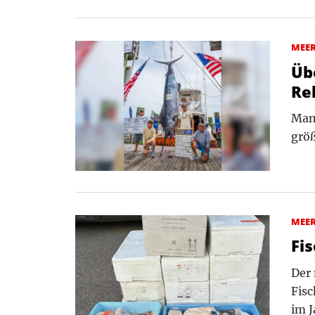
MEE
Üb
Re
Manc
grö
MEE
Fi
Der 
Fis
im 