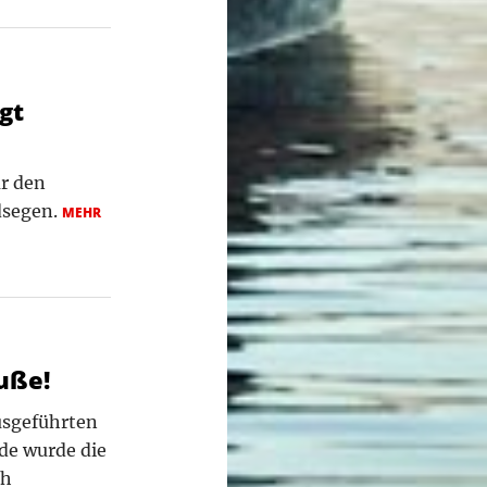
gt
r den
dsegen.
MEHR
uße!
ausgeführten
de wurde die
ch