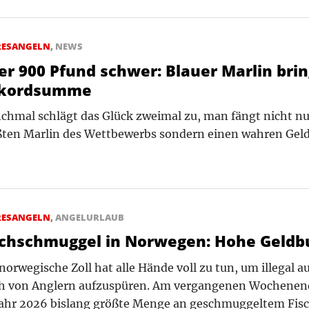
RESANGELN
,
NEWS
er 900 Pfund schwer: Blauer Marlin brin
kordsumme
hmal schlägt das Glück zweimal zu, man fängt nicht nu
ßten Marlin des Wettbewerbs sondern einen wahren Gel
RESANGELN
,
ANGELURLAUB
schschmuggel in Norwegen: Hohe Geldb
norwegische Zoll hat alle Hände voll zu tun, um illegal 
ch von Anglern aufzuspüren. Am vergangenen Wochenen
Jahr 2026 bislang größte Menge an geschmuggeltem Fis