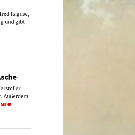
fred Raguse,
ng und gibt
Asche
ersteller
lt. Außerdem
.
MEHR