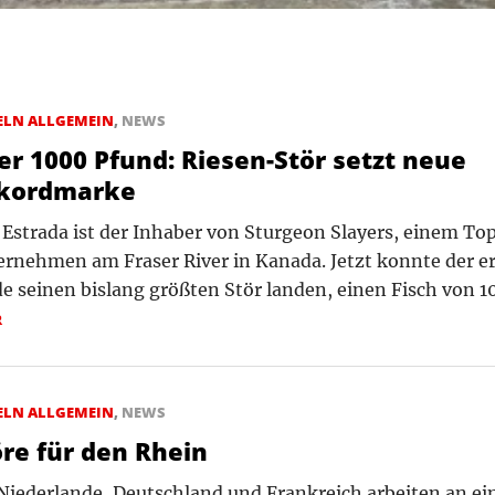
ELN ALLGEMEIN
,
NEWS
er 1000 Pfund: Riesen-Stör setzt neue
kordmarke
Estrada ist der Inhaber von Sturgeon Slayers, einem To
rnehmen am Fraser River in Kanada. Jetzt konnte der e
e seinen bislang größten Stör landen, einen Fisch von 1
R
ELN ALLGEMEIN
,
NEWS
öre für den Rhein
Niederlande, Deutschland und Frankreich arbeiten an ei