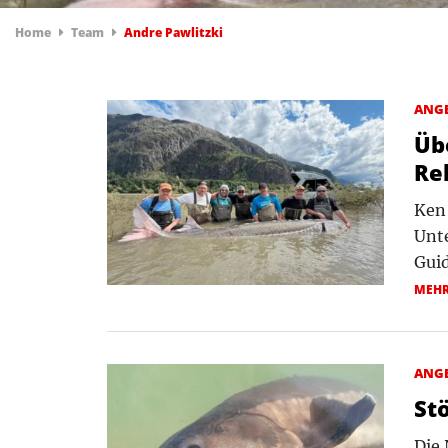
Home
Team
Andre Pawlitzki
ANG
Üb
Re
Ken 
Unte
Guid
MEH
ANG
St
Die 