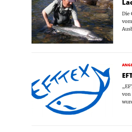
La
Die 
vom 
Ausb
ANG
EF
„EFT
von 
wurd