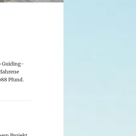
p Guiding-
rfahrene
088 Pfund.
nem Projekt,