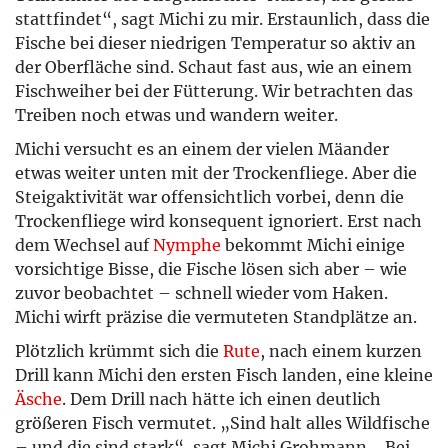
stattfindet“, sagt Michi zu mir. Erstaunlich, dass die
Fische bei dieser niedrigen Temperatur so aktiv an
der Oberfläche sind. Schaut fast aus, wie an einem
Fischweiher bei der Fütterung. Wir betrachten das
Treiben noch etwas und wandern weiter.
Michi versucht es an einem der vielen Mäander
etwas weiter unten mit der Trockenfliege. Aber die
Steigaktivität war offensichtlich vorbei, denn die
Trockenfliege wird konsequent ignoriert. Erst nach
dem Wechsel auf
Nymphe
bekommt Michi einige
vorsichtige Bisse, die Fische lösen sich aber – wie
zuvor beobachtet – schnell wieder vom Haken.
Michi wirft präzise die vermuteten Standplätze an.
Plötzlich krümmt sich die
Rute
, nach einem kurzen
Drill kann Michi den ersten Fisch landen, eine kleine
Äsche
. Dem Drill nach hätte ich einen deutlich
größeren Fisch vermutet. „Sind halt alles Wildfische
– und die sind stark“, sagt Michi Grohmann. „Bei