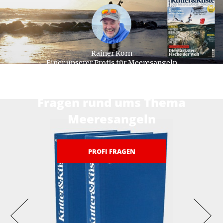
Rainer Korn
Einer unserer Profis für Meeresangeln
Hier beantworten unsere Profis ihre
Fragen rund ums Thema
Meeresangeln
PROFI FRAGEN