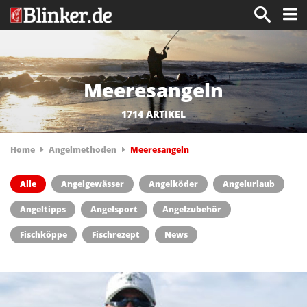
Meeresangeln
1714 ARTIKEL
Home
Angelmethoden
Meeresangeln
Alle
Angelgewässer
Angelköder
Angelurlaub
Angeltipps
Angelsport
Angelzubehör
Fischköppe
Fischrezept
News