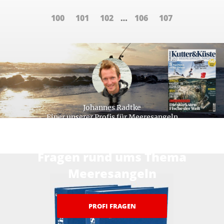
100
101
102
…
106
107
Johannes Radtke
Einer unserer Profis für Meeresangeln
Hier beantworten unsere Profis ihre
Fragen rund ums Thema
Meeresangeln
PROFI FRAGEN