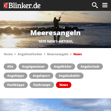
Meeresangeln
1070 NEWS-ARTIKEL
Home
Angelmethoden
Meeresangeln
News
Alle
Angelgewässer
Angelköder
Angelurlaub
Angeltipps
Angelsport
Angelzubehör
Fischköppe
Fischrezept
News