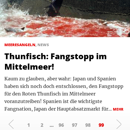
MEERESANGELN
,
NEWS
Thunfisch: Fangstopp im
Mittelmeer!
Kaum zu glauben, aber wahr: Japan und Spanien
haben sich noch doch entschlossen, den Fangstopp
für den Roten Thunfisch im Mittelmeer
voranzutreiben! Spanien ist die wichtigste
Fangnation, Japan der Hauptabsatzmarkt für...
MEHR
1
2
…
96
97
98
99