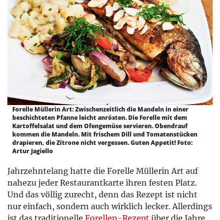
Forelle Müllerin Art: Zwischenzeitlich die Mandeln in einer
beschichteten Pfanne leicht anrösten. Die Forelle mit dem
Kartoffelsalat und dem Ofengemüse servieren. Obendrauf
kommen die Mandeln. Mit frischem Dill und Tomatenstücken
drapieren, die Zitrone nicht vergessen. Guten Appetit! Foto:
Artur Jagiello
Jahrzehntelang hatte die Forelle Müllerin Art auf
nahezu jeder Restaurantkarte ihren festen Platz.
Und das völlig zurecht, denn das Rezept ist nicht
nur einfach, sondern auch wirklich lecker. Allerdings
ist das traditionelle
Forellen-Rezept
über die Jahre