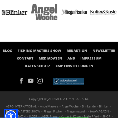
BLOG
FISHING MASTERS SHOW
REDAKTION
NEWSLETTER
KONTAKT
MEDIADATEN
ANB
IMPRESSUM
DATENSCHUTZ
CMP EINSTELLUNGEN
Copyright © JAHR MEDIA GmbH & Co. KG
AERO INTERNATIONAL
AngelMasters
AngelWoche
Blinker.de
Blinker
FISHING MASTERS SHOW
FliegenFischen
fliegermagazin
fotoMAGAZIN
GOLF MAGAZIN
JÄGER
JÄGER Prime
Kutter & Küste
Mein Pferd
SHOP