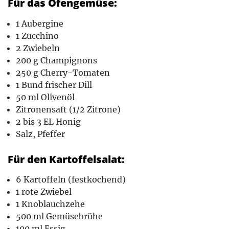
Für das Ofengemüse:
1 Aubergine
1 Zucchino
2 Zwiebeln
200 g Champignons
250 g Cherry-Tomaten
1 Bund frischer Dill
50 ml Olivenöl
Zitronensaft (1/2 Zitrone)
2 bis 3 EL Honig
Salz, Pfeffer
Für den Kartoffelsalat:
6 Kartoffeln (festkochend)
1 rote Zwiebel
1 Knoblauchzehe
500 ml Gemüsebrühe
100 ml Essig