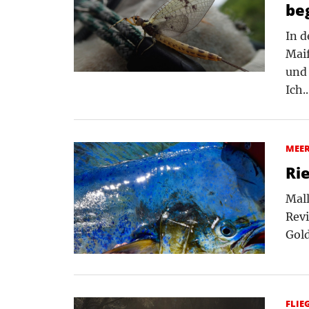
be
In d
Maif
und 
Ich.
MEE
Ri
Mall
Revi
Gol
FLIE