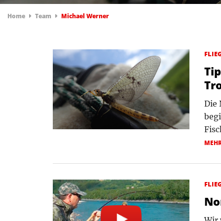
Home
Team
Michael Werner
FLIE
Tip
Tr
Die 
begi
Fisc
MEH
FLIE
No
Wir 