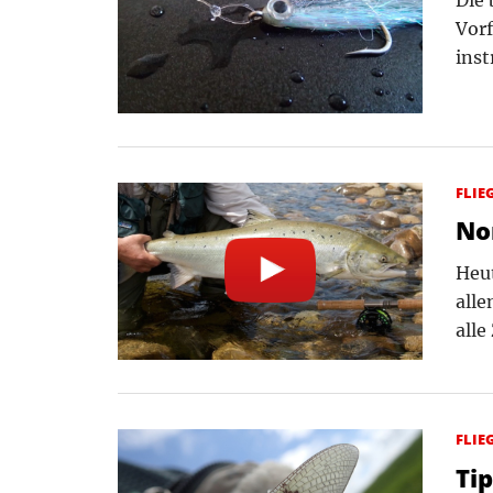
Vorf
ins
FLIE
No
Heut
alle
alle
FLIE
Ti