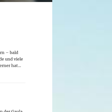
rn – bald
de und viele
rner hat...
n der Gaula