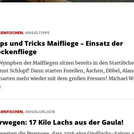
GENFISCHEN
,
ANGELTIPPS
ps und Tricks Maifliege – Einsatz der
ockenfliege
Nymphen der Maifliegen sitzen bereits in den Startlöche
nnt Schlupf! Dann starten Forellen, Äschen, Döbel, Alan
harten mehr wieder mit dem großen Fressen! Michael We
R
GENFISCHEN
,
ANGELURLAUB
rwegen: 17 Kilo Lachs aus der Gaula!
wagten die Prognose, dass 2016 eine Großlachs-Saison a