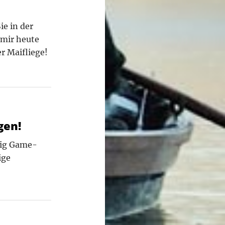
e in der
 mir heute
r Maifliege!
gen!
Big Game-
ige