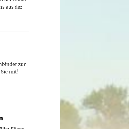
hs aus der
!
nbinder zur
Sie mit!
n
lle: Fliege,