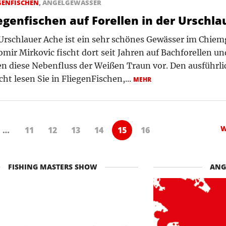
GENFISCHEN
,
ANGELGEWÄSSER
iegenfischen auf Forellen in der Urschl
Urschlauer Ache ist ein sehr schönes Gewässer im Chiem
mir Mirkovic fischt dort seit Jahren auf Bachforellen und
n diese Nebenfluss der Weißen Traun vor. Den ausführl
cht lesen Sie in FliegenFischen,...
MEHR
W
…
11
12
13
14
15
16
FISHING MASTERS SHOW
ANG