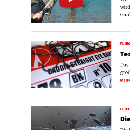
wird
Gaul
FLIE
Te
Das 
gro
MEH
FLIE
Di
Die 