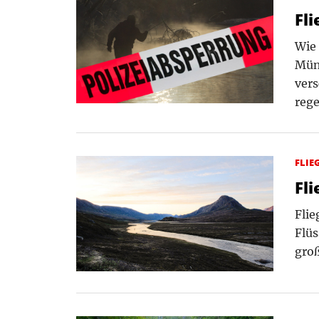
Fl
Wie 
Münc
vers
rege
FLIE
Fl
Flie
Flüs
groß