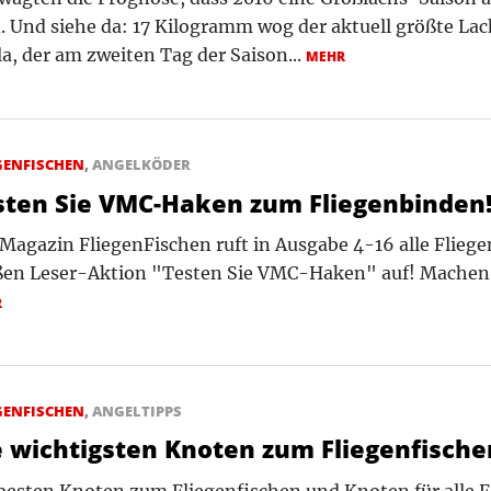
. Und siehe da: 17 Kilogramm wog der aktuell größte Lac
a, der am zweiten Tag der Saison...
MEHR
GENFISCHEN
,
ANGELKÖDER
sten Sie VMC-Haken zum Fliegenbinden
Magazin FliegenFischen ruft in Ausgabe 4-16 alle Fliege
ßen Leser-Aktion "Testen Sie VMC-Haken" auf! Machen 
R
GENFISCHEN
,
ANGELTIPPS
e wichtigsten Knoten zum Fliegenfische
besten Knoten zum Fliegenfischen und Knoten für alle Fä