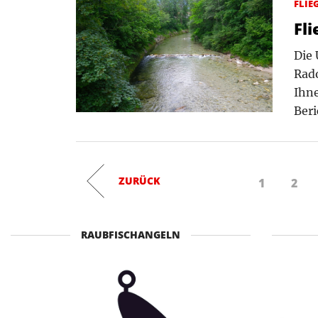
FLIE
Fl
Die 
Rado
Ihne
Beri
ZURÜCK
1
2
RAUBFISCHANGELN