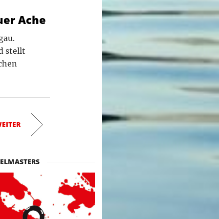
auer Ache
gau.
 stellt
ichen
EITER
ELMASTERS