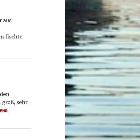
r aus
n fischte
 den
 groß, sehr
EHR