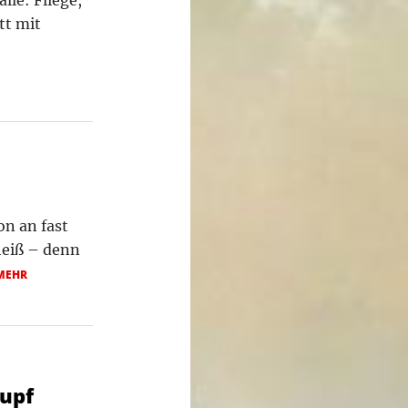
tt mit
n an fast
heiß – denn
MEHR
lupf