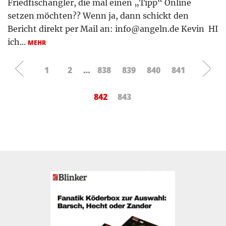
Friedfischangler, die mal einen „Tipp“ Online
setzen möchten?? Wenn ja, dann schickt den
Bericht direkt per Mail an:
info@angeln.de
Kevin HI
ich...
MEHR
1
2
…
838
839
840
841
842
843