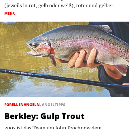
(jeweils in rot, gelb oder weiß), roter und gelber...
MEHR
FORELLENANGELN
,
ANGELTIPPS
Berkley: Gulp Trout
2007 ist das Team um John Prochnow dem