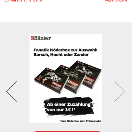
Schwarzbarschangelns
Regenbogens