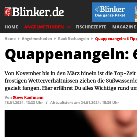
HOME
ANGELMETHODEN
FISCHREZEPTE
MAGAZINE
Home
Angelmethoden
Raubfischangeln
Quappenangeln: 6 Tipp
Quappenangeln: 6
Von November bis in den März hinein ist die Top-Zei
frostigen Wetterverhältnissen ziehen die Süßwasserdo
gezielt fangen. Hier erfährst Du alles Wichtige rund 
Von
Steve Kaufmann
18.01.2024, 13:33 Uhr
/
Aktualisiert am 24.01.2024, 15:39 Uhr