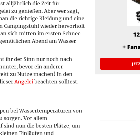
 alljährlich die Zeit für
lei zu genießen. Aber wer sagt,
an die richtige Kleidung und eine
n Campingstuhl wieder hervorholt
an sich mitten im ersten Schnee
12
 gemütlichen Abend am Wasser
+ Fan
ht ihr der Sinn nur noch nach
JET
inunter, bevor ein anderer
rfekt zu Nutze machen! In den
dieser
Angelei
beachten solltest.
ppen bei Wassertemperaturen von
u sorgen. Vor allem
f sind nun die besten Plätze, um
kleinen Einläufen und