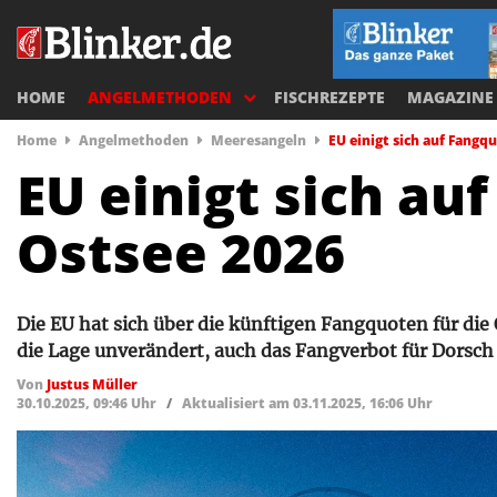
HOME
ANGELMETHODEN
FISCHREZEPTE
MAGAZINE
Home
Angelmethoden
Meeresangeln
EU einigt sich auf Fangq
EU einigt sich au
Ostsee 2026
Die EU hat sich über die künftigen Fangquoten für die 
die Lage unverändert, auch das Fangverbot für Dorsch 
Von
Justus Müller
30.10.2025, 09:46 Uhr
/
Aktualisiert am 03.11.2025, 16:06 Uhr