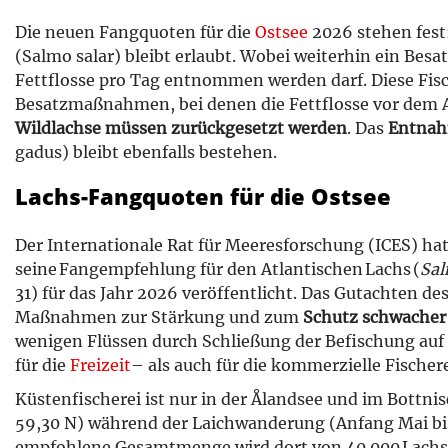
Die neuen Fangquoten für die
Ostsee
2026 stehen fest:
(Salmo salar) bleibt erlaubt. Wobei weiterhin ein Bes
Fettflosse pro Tag entnommen werden darf. Diese Fi
Besatzmaßnahmen, bei denen die Fettflosse vor dem A
Wildlachse müssen zurückgesetzt werden
. Das
Entnah
gadus) bleibt ebenfalls bestehen.
Lachs-Fangquoten für die Ostsee
Der Internationale Rat für Meeresforschung (ICES) ha
seine Fangempfehlung für den Atlantischen Lachs (
Sal
31) für das Jahr 2026 veröffentlicht. Das Gutachten de
Maßnahmen zur Stärkung und zum
Schutz schwacher
wenigen Flüssen durch Schließung der Befischung auf
für die
Freizeit
– als auch für die kommerzielle Fische
Küstenfischerei ist nur in der Ålandsee und im Bottn
59,30 N) während der Laichwanderung (Anfang Mai b
empfohlene Gesamtmenge wird dort von 40.000 Lachse