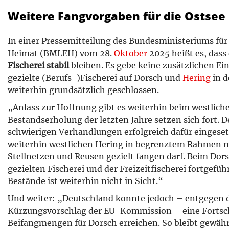
Weitere Fangvorgaben für die Ostsee 
In einer Pressemitteilung des Bundesministeriums fü
Heimat (BMLEH) vom 28.
Oktober
2025 heißt es, dass
Fischerei stabil
bleiben. Es gebe keine zusätzlichen Ei
gezielte (Berufs-)Fischerei auf Dorsch und
Hering
in d
weiterhin grundsätzlich geschlossen.
„Anlass zur Hoffnung gibt es weiterhin beim westliche
Bestandserholung der letzten Jahre setzen sich fort. D
schwierigen Verhandlungen erfolgreich dafür eingesetz
weiterhin westlichen Hering in begrenztem Rahmen m
Stellnetzen und Reusen gezielt fangen darf. Beim Dor
gezielten Fischerei und der Freizeitfischerei fortgefü
Bestände ist weiterhin nicht in Sicht.“
Und weiter: „Deutschland konnte jedoch – entgegen 
Kürzungsvorschlag der EU-Kommission – eine Fortsch
Beifangmengen für Dorsch erreichen. So bleibt gewährle