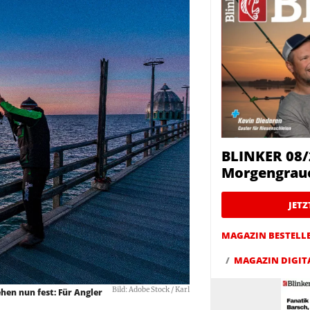
BLINKER 08/
Morgengrau
JET
MAGAZIN BESTELL
MAGAZIN DIGIT
Bild: Adobe Stock / Karl
hen nun fest: Für Angler