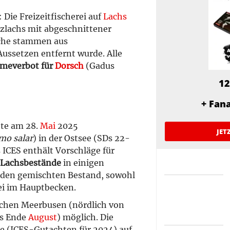
 Die Freizeitfischerei auf
Lachs
atzlachs mit abgeschnittener
sche stammen aus
ussetzen entfernt wurde. Alle
meverbot für
Dorsch
(Gadus
12
+ Fan
tte am 28.
Mai
2025
JET
mo salar
) in der Ostsee (SDs 22-
s ICES enthält Vorschläge für
 Lachsbestände
in einigen
 den gemischten Bestand, sowohl
rei im Hauptbecken.
ischen Meerbusen (nördlich von
is Ende
August
) möglich. Die
 (ICES-Gutachten für 2024) auf