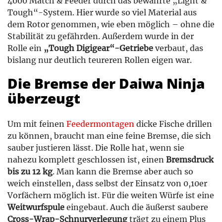
4000 Match & Feeder durch das bewährte „Light &
Tough“-System. Hier wurde so viel Material aus
dem Rotor genommen, wie eben möglich – ohne die
Stabilität zu gefährden. Außerdem wurde in der
Rolle ein
„Tough Digigear“-Getriebe
verbaut, das
bislang nur deutlich teureren Rollen eigen war.
Die Bremse der Daiwa Ninja
überzeugt
Um mit feinen
Feedermontagen
dicke Fische drillen
zu können, braucht man eine feine Bremse, die sich
sauber justieren lässt. Die Rolle hat, wenn sie
nahezu komplett geschlossen ist, einen
Bremsdruck
bis zu 12 kg
. Man kann die Bremse aber auch so
weich einstellen, dass selbst der Einsatz von 0,10er
Vorfächern möglich ist. Für die weiten Würfe ist eine
Weitwurfspule
eingebaut. Auch die äußerst saubere
Cross-Wrap-Schnurverlegung
trägt zu einem Plus