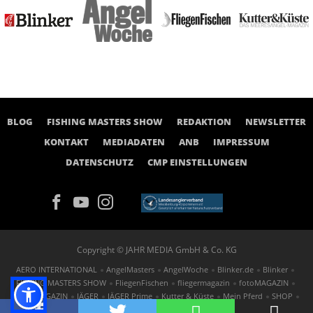
BLOG
FISHING MASTERS SHOW
REDAKTION
NEWSLETTER
KONTAKT
MEDIADATEN
ANB
IMPRESSUM
DATENSCHUTZ
CMP EINSTELLUNGEN
Copyright © JAHR MEDIA GmbH & Co. KG
AERO INTERNATIONAL
AngelMasters
AngelWoche
Blinker.de
Blinker
FISHING MASTERS SHOW
FliegenFischen
fliegermagazin
fotoMAGAZIN
GOLF MAGAZIN
JÄGER
JÄGER Prime
Kutter & Küste
Mein Pferd
SHOP
St.GEORG
TAUCHEN
tennis MAGAZIN
FOTOwirtschaft
outdoor.markt