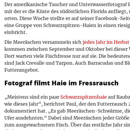
Der amerikanische Taucher und Unterwasserfotograf Pa
mit der er die Küste des südöstlichen Florida anfliegt
orten. Diese Woche stellte er auf seiner Facebook-Seite
eine Gruppe von Schwarzspitzen-Haien in einen rie
einbricht.
Die Meeräschen versammeln sich
jedes Jahr im Herbst
kommen zwischen September und Oktober bei dieser 
Dort warten viele Fischfresse nur auf sie. Die bedeut
sind Jack Crevalle und Tarpon. Auch Barracudas und Bl
Futterangebot.
Fotograf filmt Haie im Fressrausch
„Meistens sind ein paar
Schwarzspitzenhaie
auf Raubzu
wie dieses Jahr“, berichtet Paul, der den Futterrausc
dokumentiert hat. „Es gab Meeräschen-Schwärme, die
Ufer ausdehnten.“ Dabei sind Meeräschen jeder Größe 
zum ausgewachsenen Fisch. Über das restliche Jahr sin