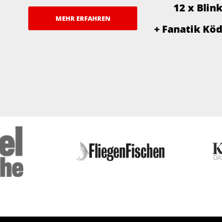
12 x Blin
MEHR ERFAHREN
+ Fanatik Kö