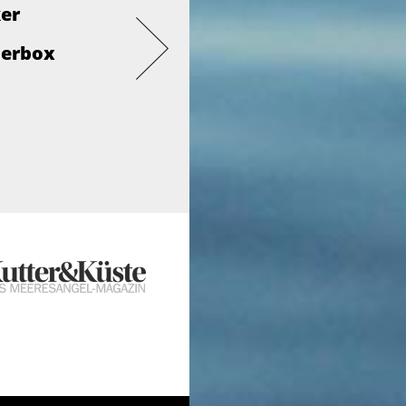
ker
derbox