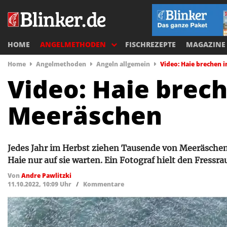
HOME
ANGELMETHODEN
FISCHREZEPTE
MAGAZINE
Home
Angelmethoden
Angeln allgemein
Video: Haie brechen
Video: Haie brec
Meeräschen
Jedes Jahr im Herbst ziehen Tausende von Meeräschen 
Haie nur auf sie warten. Ein Fotograf hielt den Fressra
Von
Andre Pawlitzki
11.10.2022, 10:09 Uhr
/
Kommentare