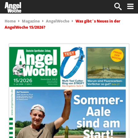
Home
Magazine
AngelWoche
Was gibt´s Neues in der
AngelWoche 15/2026?