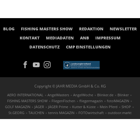
BLOG
FISHING MASTERS SHOW
REDAKTION
NEWSLETTER
KONTAKT
MEDIADATEN
ANB
IMPRESSUM
DATENSCHUTZ
CMP EINSTELLUNGEN
Copyright © JAHR MEDIA GmbH & Co. KG
AERO INTERNATIONAL
AngelMasters
AngelWoche
Blinker.de
Blinker
FISHING MASTERS SHOW
FliegenFischen
fliegermagazin
fotoMAGAZIN
GOLF MAGAZIN
JÄGER
JÄGER Prime
Kutter & Küste
Mein Pferd
SHOP
St.GEORG
TAUCHEN
tennis MAGAZIN
FOTOwirtschaft
outdoor.markt