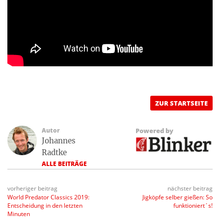
ZUR STARTSEITE
Autor
Powered by
Johannes
Radtke
ALLE BEITRÄGE
vorheriger beitrag
nächster beitrag
World Predator Classics 2019:
Jigköpfe selber gießen: So
Entscheidung in den letzten
funktioniert´s!
Minuten