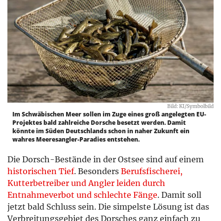
Bild: KI/Symbolbild
Im Schwäbischen Meer sollen im Zuge eines groß angelegten EU-
Projektes bald zahlreiche Dorsche besetzt werden. Damit
könnte im Süden Deutschlands schon in naher Zukunft ein
wahres Meeresangler-Paradies entstehen.
Die Dorsch-Bestände in der Ostsee sind auf einem
historischen Tief
. Besonders
Berufsfischerei,
Kutterbetreiber und Angler leiden durch
Entnahmeverbot und schlechte Fänge
. Damit soll
jetzt bald Schluss sein. Die simpelste Lösung ist das
Verbreitungsgebiet des Dorsches ganz einfach zu