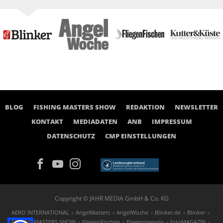
BLOG
FISHING MASTERS SHOW
REDAKTION
NEWSLETTER
KONTAKT
MEDIADATEN
ANB
IMPRESSUM
DATENSCHUTZ
CMP EINSTELLUNGEN
Copyright © JAHR MEDIA GmbH & Co. KG
AERO INTERNATIONAL
AngelMasters
AngelWoche
Blinker.de
Blinker
FISHING MASTERS SHOW
FliegenFischen
fliegermagazin
fotoMAGAZIN