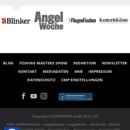
BLOG
FISHING MASTERS SHOW
REDAKTION
NEWSLETTER
KONTAKT
MEDIADATEN
ANB
IMPRESSUM
DATENSCHUTZ
CMP EINSTELLUNGEN
Copyright © JAHR MEDIA GmbH & Co. KG
AERO INTERNATIONAL
AngelMasters
AngelWoche
Blinker.de
Blinker
FISHING MASTERS SHOW
FliegenFischen
fliegermagazin
fotoMAGAZIN