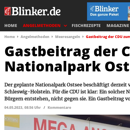
HOME
ANGELMETHODEN
FISCHREZEPTE
MAGAZINE
Home
Angelmethoden
Meeresangeln
Gastbeitrag der CDU zu
Gastbeitrag der 
Nationalpark Os
Der geplante Nationalpark Ostsee beschäftigt derzeit 
Schleswig-Holstein. Für die CDU ist klar: Ein solcher
Bürgern entstehen, nicht gegen sie. Ein Gastbeitrag 
04.05.2023, 08:56 Uhr
/
Kommentare