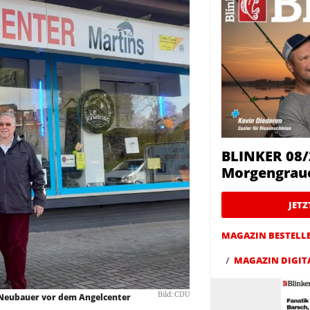
BLINKER 08/
Morgengrau
JET
MAGAZIN BESTELL
MAGAZIN DIGIT
Bild: CDU
ld Neubauer vor dem Angelcenter