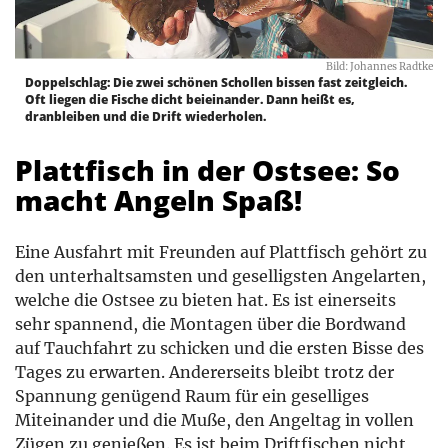
Bild: Johannes Radtke
Doppelschlag: Die zwei schönen Schollen bissen fast zeitgleich.
Oft liegen die Fische dicht beieinander. Dann heißt es,
dranbleiben und die Drift wiederholen.
Plattfisch in der Ostsee: So
macht Angeln Spaß!
Eine Ausfahrt mit Freunden auf Plattfisch gehört zu
den unterhaltsamsten und geselligsten Angelarten,
welche die Ostsee zu bieten hat. Es ist einerseits
sehr spannend, die Montagen über die Bordwand
auf Tauchfahrt zu schicken und die ersten Bisse des
Tages zu erwarten. Andererseits bleibt trotz der
Spannung genügend Raum für ein geselliges
Miteinander und die Muße, den Angeltag in vollen
Zügen zu genießen. Es ist beim Driftfischen nicht