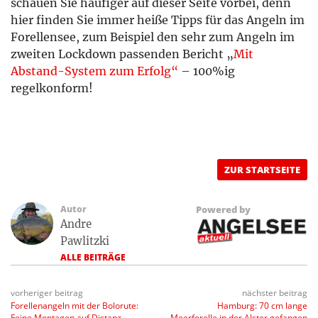
schauen Sie häufiger auf dieser Seite vorbei, denn
hier finden Sie immer heiße Tipps für das Angeln im
Forellensee, zum Beispiel den sehr zum Angeln im
zweiten Lockdown passenden Bericht „
Mit
Abstand-System zum Erfolg“
– 100%ig
regelkonform!
ZUR STARTSEITE
Autor
Powered by
Andre
Pawlitzki
ALLE BEITRÄGE
vorheriger beitrag
nächster beitrag
Forellenangeln mit der Bolorute:
Hamburg: 70 cm lange
Feine Montagen auf Distanz
Meerforelle in der Alster gefangen