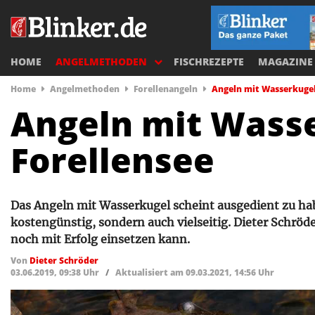
HOME
ANGELMETHODEN
FISCHREZEPTE
MAGAZINE
Home
Angelmethoden
Forellenangeln
Angeln mit Wasserkugel:
Angeln mit Wasse
Forellensee
Das Angeln mit Wasserkugel scheint ausgedient zu habe
kostengünstig, sondern auch vielseitig. Dieter Schröd
noch mit Erfolg einsetzen kann.
Von
Dieter Schröder
03.06.2019, 09:38 Uhr
/
Aktualisiert am 09.03.2021, 14:56 Uhr