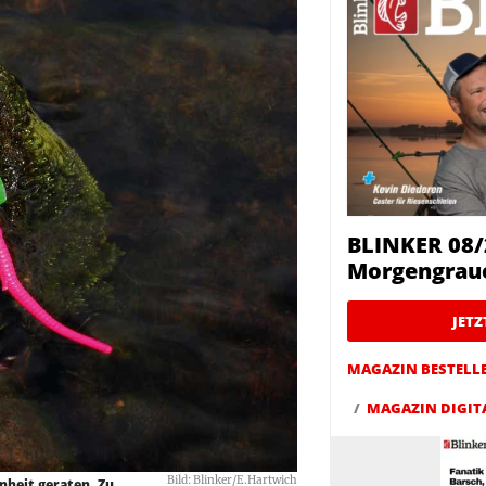
BLINKER 08/
Morgengrau
JET
MAGAZIN BESTELL
MAGAZIN DIGIT
Bild: Blinker/E.Hartwich
nheit geraten, Zu