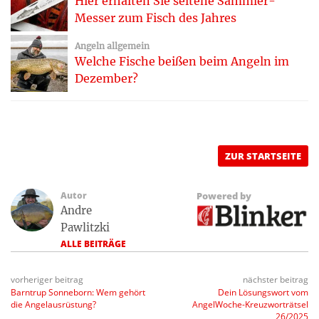
Hier erhalten Sie seltene Sammler-
Messer zum Fisch des Jahres
Angeln allgemein
Welche Fische beißen beim Angeln im
Dezember?
ZUR STARTSEITE
Autor
Powered by
Andre
Pawlitzki
ALLE BEITRÄGE
vorheriger beitrag
nächster beitrag
Barntrup Sonneborn: Wem gehört
Dein Lösungswort vom
die Angelausrüstung?
AngelWoche-Kreuzworträtsel
26/2025