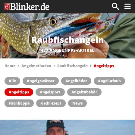
Raubfischangeln
477 ANGELTIPPS-ARTIKEL
Home
Angelmethoden
Raubfischangeln
Angeltipps
Alle
Angelgewässer
Angelköder
Angelurlaub
Angeltipps
Angelsport
Angelzubehör
Fischköppe
Fischrezept
News