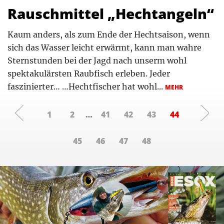
Rauschmittel „Hechtangeln“
Kaum anders, als zum Ende der Hechtsaison, wenn
sich das Wasser leicht erwärmt, kann man wahre
Sternstunden bei der Jagd nach unserm wohl
spektakulärsten Raubfisch erleben. Jeder
faszinierter… …Hechtfischer hat wohl...
MEHR
1
2
…
41
42
43
44
45
46
47
48